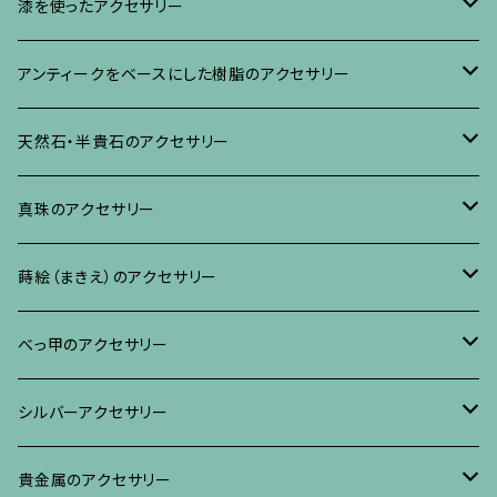
イヤリング・ピアス
ブローチ
漆を使ったアクセサリー
ネックレス、その他
イヤリング、ピアス
ブローチ
アンティークをベースにした樹脂のアクセサリー
ネックレス、ペンダント
イヤリング・ピアス
ブローチ
天然石・半貴石のアクセサリー
ブレスレット、バングル、その他
ネックレス・ペンダント
イヤリング・ピアス
ブローチ
真珠のアクセサリー
リング
ネックレス、ペンダント
イヤリング・ピアス
ブローチ
蒔絵（まきえ）のアクセサリー
ブレスレット・バングル、その他
ブレスレット、その他
ネックレス、ペンダント
イヤリング・ピアス
べっ甲に蒔絵のアクセサリー
べっ甲のアクセサリー
ブローチ
リング
ネックレス、ペンダント
真珠に蒔絵のアクセサリー
ブローチ
シルバーアクセサリー
イヤリング・ピアス
ブローチ
ブレスレット、その他
リング
水晶に蒔絵のアクセサリー
イヤリング、ピアス
ブローチ
貴金属のアクセサリー