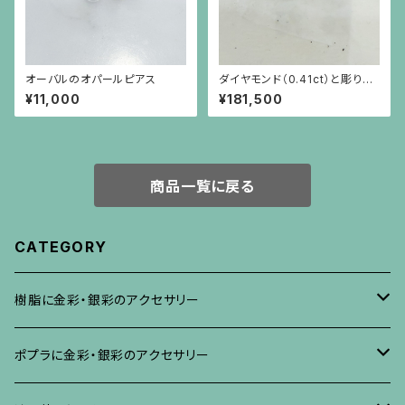
オーバルのオパールピアス
ダイヤモンド（0.41ct）と彫りを
施した18金枠のピアス
¥11,000
¥181,500
商品一覧に戻る
CATEGORY
樹脂に金彩・銀彩のアクセサリー
ブローチ
ポプラに金彩・銀彩のアクセサリー