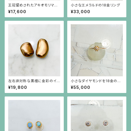
王冠留めされたアキオモリマー
小さなエメラルドの18金リング
クの刻印のイヤリング（大）
¥17,600
¥33,000
左右非対称な黒檀に金彩のイヤ
小さなダイヤモンドを18金のビ
リング
ーズで囲んだ細い18金のリング
¥19,800
¥55,000