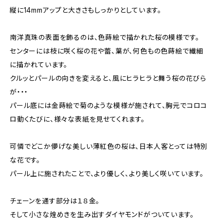
縦に14mmアップと大きさもしっかりとしています。
南洋真珠の表面を飾るのは、色蒔絵で描かれた桜の模様です。
センターには枝に咲く桜の花や蕾、葉が、何色もの色蒔絵で繊細
に描かれています。
クルッとパールの向きを変えると、風にヒラヒラと舞う桜の花びら
が・・・
パール底には金蒔絵で菊のような模様が施されて、胸元でコロコ
ロ動くたびに、様々な表紙を見せてくれます。
可憐でどこか儚げな美しい薄紅色の桜は、日本人客とっては特別
な花です。
パール上に施されたことで、より優しく、より美しく咲いています。
チェーンを通す部分は１８金。
そして小さな煌めきを生み出すダイヤモンドがついています。