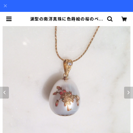
涙型の南洋真珠に色蒔絵の桜のペン
ダント（チェーン別） | Akio Mori