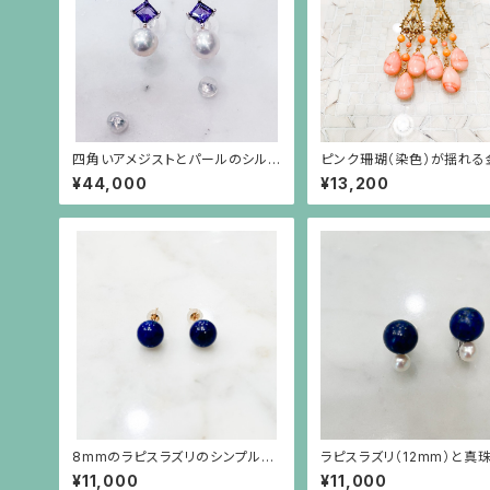
四角いアメジストとパールのシルバ
ピンク珊瑚（染色）が揺れる
ー枠のピアス(シルバーポスト）
オリエンタルなイヤリング
¥44,000
¥13,200
8mmのラピスラズリのシンプルな
ラピスラズリ（12mm）と真珠
ピアス（10金ポスト）
mアップ）を重ねたようなデ
¥11,000
¥11,000
のイヤリング