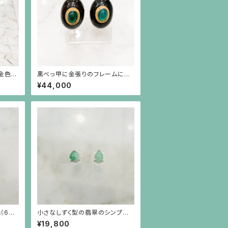
金色の
黒べっ甲に金張りのフレームにグ
リーン瑪瑙のイヤリング
¥44,000
（6m
小さなしずく型の翡翠のシンプル
ザイン
なシルバー枠のピアス（シルバーポ
¥19,800
スト）