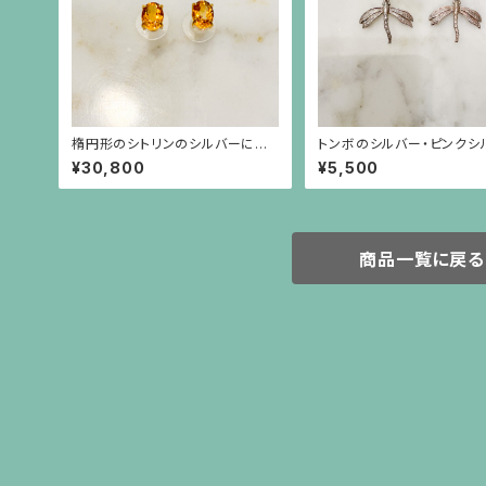
楕円形のシトリンのシルバーにゴ
トンボのシルバー・ピンクシ
ールドプレーティングのシンプルな
チャーム
¥30,800
¥5,500
枠のピアス
商品一覧に戻る