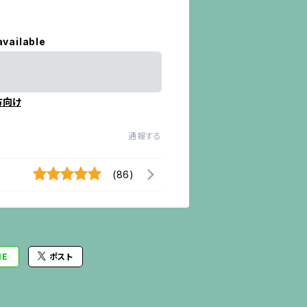
available
方向け
通報する
(86)
NE
ポスト