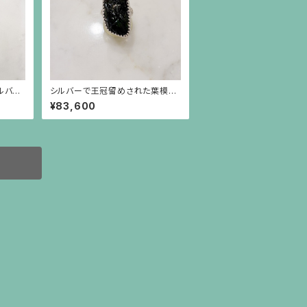
ルバー
シルバーで王冠留めされた葉模様
の彫りのトルマリン（17.45ct）のリ
¥83,600
ング