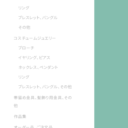
リング
ブレスレット、バングル
その他
コスチュームジュエリー
ブローチ
イヤリング、ピアス
ネックレス、ペンダント
リング
ブレスレット、バングル、その他
帯留め金具、髪飾り用金具、その
他
作品集
オーダー品、ご注文品