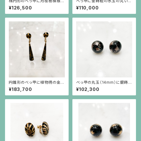
楕円形のべっ甲に月桂樹模様の
べっ甲に金蒔絵の水玉の丸いイ
銀高蒔絵のイヤリング
ヤリング
¥126,500
¥110,000
円錐形のべっ甲に植物柄の金蒔
べっ甲の丸玉（14mm）に銀蒔絵
絵が揺れるイヤリング（18k金
の薔薇の螺旋ピアス（18金ポス
¥183,700
¥102,300
具）
ト）