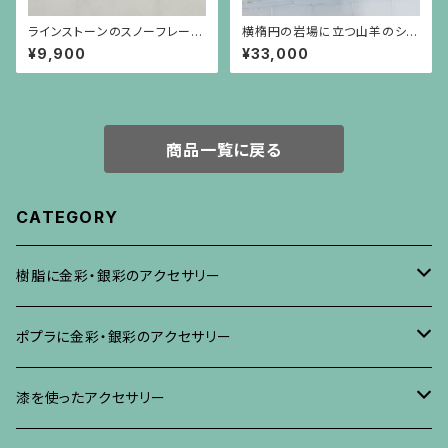
ラインストーンのスノーフレーク
横楕円の岩場に立つ山羊のシル
のような金色ピアス（チタンポス
バープレートに白い大粒バロッ
¥9,900
¥33,000
ト）
クパールが揺れるブローチ兼ペ
ンダント
商品一覧に戻る
CATEGORY
樹脂に金彩・銀彩のアクセサリー
ブローチ
ポプラに金彩・銀彩のアクセサリー
イヤリング・ピアス
ブローチ
漆を使ったアクセサリー