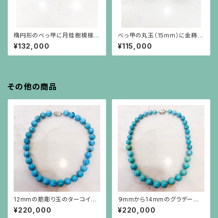
楕円形のべっ甲に月桂樹模様の
べっ甲の丸玉（15mm）に金蒔絵
金高蒔絵のイヤリング
の薔薇の螺旋ピアス（18金ポス
¥132,000
¥115,000
ト）
その他の商品
12mmの筋彫り玉のターコイズ
９mmから14mmのグラデーショ
のネックレス
ンのターコイズネックレス
¥220,000
¥220,000