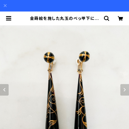
金蒔絵を施した丸玉のべっ甲下に植
物模様を描いた円錐形のべっ甲が揺
れるイヤリング | Akio Mori