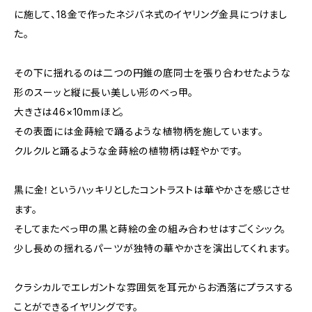
に施して、18金で作ったネジバネ式のイヤリング金具につけまし
た。
その下に揺れるのは二つの円錐の底同士を張り合わせたような
形のスーッと縦に長い美しい形のべっ甲。
大きさは46×10mmほど。
その表面には金蒔絵で踊るような植物柄を施しています。
クルクルと踊るような金蒔絵の植物柄は軽やかです。
黒に金！というハッキリとしたコントラストは華やかさを感じさせ
ます。
そしてまたべっ甲の黒と蒔絵の金の組み合わせはすごくシック。
少し長めの揺れるパーツが独特の華やかさを演出してくれます。
クラシカルでエレガントな雰囲気を耳元からお洒落にプラスする
ことができるイヤリングです。