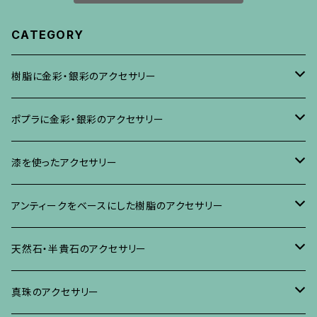
CATEGORY
樹脂に金彩・銀彩のアクセサリー
ブローチ
ポプラに金彩・銀彩のアクセサリー
イヤリング・ピアス
ブローチ
漆を使ったアクセサリー
ネックレス、その他
イヤリング、ピアス
ブローチ
アンティークをベースにした樹脂のアクセサリー
ネックレス、ペンダント
イヤリング・ピアス
ブローチ
天然石・半貴石のアクセサリー
ブレスレット、バングル、その他
ネックレス・ペンダント
イヤリング・ピアス
ブローチ
真珠のアクセサリー