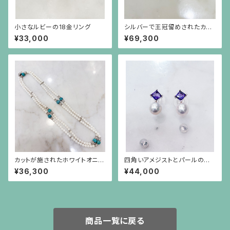
小さなルビーの18金リング
シルバーで王冠留めされたカボ
ーションのターコイズと葉の形
¥33,000
¥69,300
と彫りのトルマリンのペンダント
（チェーン別）
カットが施されたホワイトオニキ
四角いアメジストとパールのシ
スと円盤型の水晶、ロンデル、彫
ルバー枠のピアス(シルバーポス
¥36,300
¥44,000
りが施されたターコイズのロン
ト）
グネックレス
商品一覧に戻る