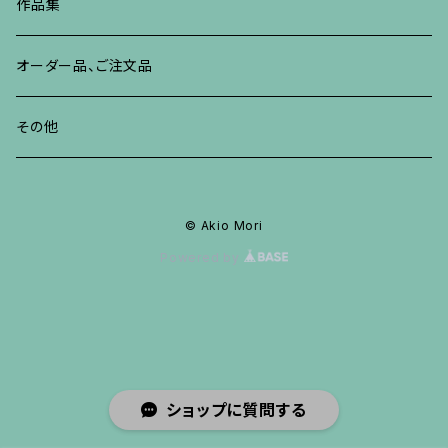
ブレスレット、バングル、その他
ブレスレット、その他
ネックレス、ペンダント
イヤリング、ピアス
作品集
リング
リング
リング
ネックレス、ペンダント
オーダー品、ご注文品
ブレスレット、バングル、その他
ブレスレット、バングル
リング
その他
その他
ブレスレット、バングル、その他
© Akio Mori
Powered by
ショップに質問する