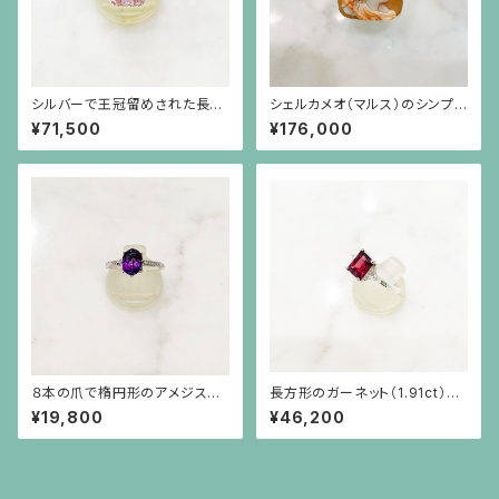
シルバーで王冠留めされた長方
シェルカメオ（マルス）のシンプル
形のクンツァイト（6.73ct）のラ
なシルバーリング（サイズ直し不
¥71,500
¥176,000
イオンリング
可）
８本の爪で楕円形のアメジスト
長方形のガーネット（1.91ct）と
（1.41ct）を留めた彫りの施され
三角ホワイトサファイアのシルバ
¥19,800
¥46,200
た細い腕のシルバーリング
ー台リング