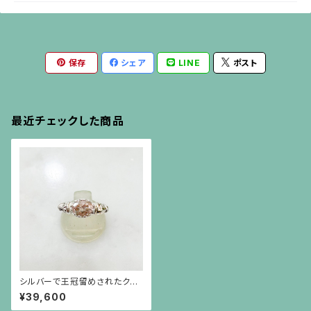
保存
シェア
LINE
ポスト
最近チェックした商品
シルバーで王冠留めされたクン
ツァイト（1.84ct）のライオンリ
¥39,600
ング