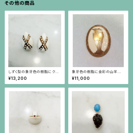
その他の商品
しずく型の象牙色の樹脂にクロ
象牙色の樹脂に金彩の山羊の
スの金彩、イミテーションパール
ブローチ 楕円(中)
¥13,200
¥11,000
のイヤリング