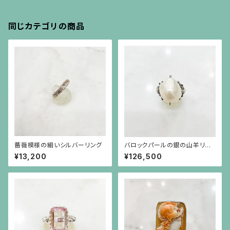
同じカテゴリの商品
薔薇模様の細いシルバーリング
バロックパールの銀の山羊リン
グ
¥13,200
¥126,500