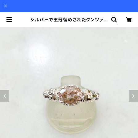
シルバーで王冠留めされたクンツァイ
ト（1.84ct）のライオンリング | Akio
Mori