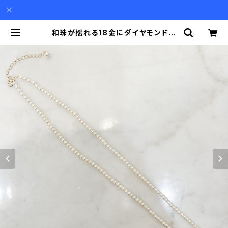
和珠が揺れる18金にダイヤモンドの
リボンを小さなパールで繋いだネック
レス | Akio Mori