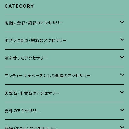
CATEGORY
樹脂に金彩・銀彩のアクセサリー
ブローチ
ポプラに金彩・銀彩のアクセサリー
イヤリング・ピアス
ブローチ
漆を使ったアクセサリー
ネックレス、その他
イヤリング、ピアス
ブローチ
アンティークをベースにした樹脂のアクセサリー
ネックレス、ペンダント
イヤリング・ピアス
ブローチ
天然石・半貴石のアクセサリー
ブレスレット、バングル、その他
ネックレス・ペンダント
イヤリング・ピアス
ブローチ
真珠のアクセサリー
リング
ネックレス、ペンダント
イヤリング・ピアス
ブローチ
蒔絵（まきえ）のアクセサリー