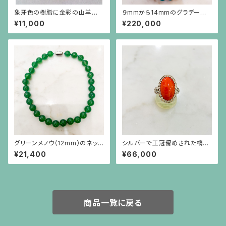
象牙色の樹脂に金彩の山羊の
９mmから14mmのグラデーショ
ブローチ 楕円(中)
ンのターコイズネックレス
¥11,000
¥220,000
グリーンメノウ（12mm）のネック
シルバーで王冠留めされた楕円
レス
形のオレンジ珊瑚のリング
¥21,400
¥66,000
商品一覧に戻る