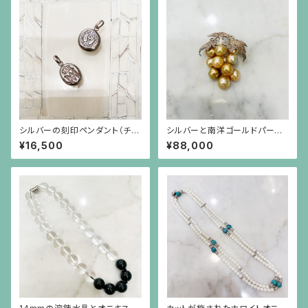
シルバーの刻印ペンダント（チェ
シルバーと南洋ゴールドパール
ーン別）
の葡萄のブローチ（小）
¥16,500
¥88,000