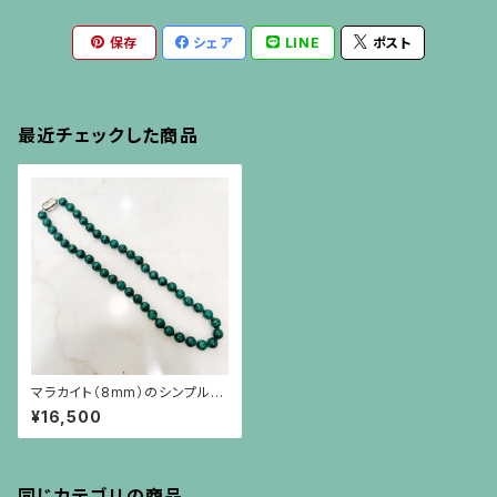
保存
シェア
LINE
ポスト
最近チェックした商品
マラカイト（8mm）のシンプルな
ネックレス
¥16,500
同じカテゴリの商品