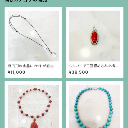
楕円形の水晶にカットが施され
シルバーで王冠留めされた楕円
たシルバーボールの黒紐のネッ
形の赤珊瑚、芥子パールのペン
¥11,000
¥38,500
クレス
ダント（チェーン別）