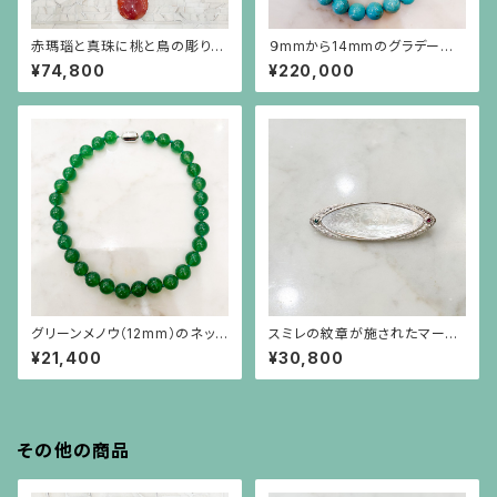
赤瑪瑙と真珠に桃と鳥の彫りの
９mmから14mmのグラデーショ
赤瑪瑙が揺れるネックレス
ンのターコイズネックレス
¥74,800
¥220,000
グリーンメノウ（12mm）のネック
スミレの紋章が施されたマーキ
レス
ス型の白蝶貝、エメラルド、ルビ
¥21,400
¥30,800
ーのシルバーブローチ兼ペンダ
ント
その他の商品