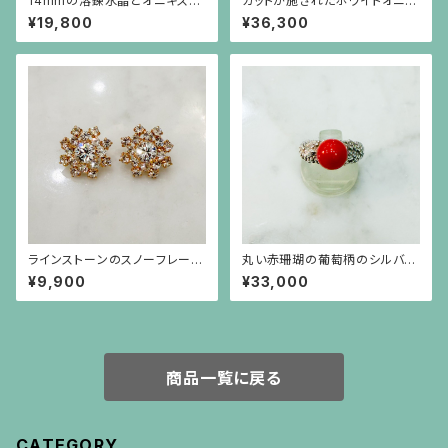
14mmの溶錬水晶とオニキスの
カットが施されたホワイトオニキ
ネックレス
スと円盤型の水晶、ロンデル、彫
¥19,800
¥36,300
りが施されたターコイズのロン
グネックレス
ラインストーンのスノーフレーク
丸い赤珊瑚の葡萄柄のシルバー
のような金色ピアス（チタンポス
台リング
¥9,900
¥33,000
ト）
商品一覧に戻る
CATEGORY