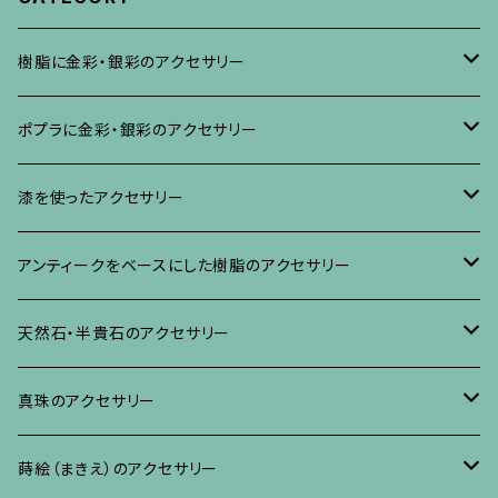
樹脂に金彩・銀彩のアクセサリー
ブローチ
ポプラに金彩・銀彩のアクセサリー
イヤリング・ピアス
ブローチ
漆を使ったアクセサリー
ネックレス、その他
イヤリング、ピアス
ブローチ
アンティークをベースにした樹脂のアクセサリー
ネックレス、ペンダント
イヤリング・ピアス
ブローチ
天然石・半貴石のアクセサリー
ブレスレット、バングル、その他
ネックレス・ペンダント
イヤリング・ピアス
ブローチ
真珠のアクセサリー
リング
ネックレス、ペンダント
イヤリング・ピアス
ブローチ
蒔絵（まきえ）のアクセサリー