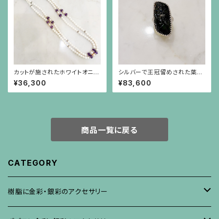
カットが施されたホワイトオニキ
シルバーで王冠留めされた葉模
ス、筋彫りのアメジスト、真珠と
様の彫りのトルマリン（17.45c
¥36,300
¥83,600
ロンデルのロングネックレス
t）のリング
商品一覧に戻る
CATEGORY
樹脂に金彩・銀彩のアクセサリー