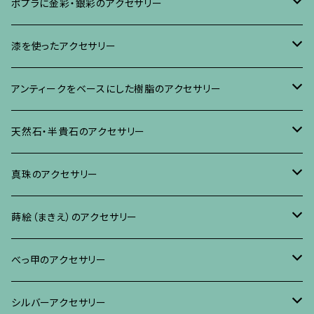
ブローチ
ポプラに金彩・銀彩のアクセサリー
イヤリング・ピアス
ブローチ
漆を使ったアクセサリー
ネックレス、その他
イヤリング、ピアス
ブローチ
アンティークをベースにした樹脂のアクセサリー
ネックレス、ペンダント
イヤリング・ピアス
ブローチ
天然石・半貴石のアクセサリー
ブレスレット、バングル、その他
ネックレス・ペンダント
イヤリング・ピアス
ブローチ
真珠のアクセサリー
リング
ネックレス、ペンダント
イヤリング・ピアス
ブローチ
蒔絵（まきえ）のアクセサリー
ブレスレット・バングル、その他
ブレスレット、その他
ネックレス、ペンダント
イヤリング・ピアス
べっ甲に蒔絵のアクセサリー
べっ甲のアクセサリー
ブローチ
リング
ネックレス、ペンダント
真珠に蒔絵のアクセサリー
ブローチ
シルバーアクセサリー