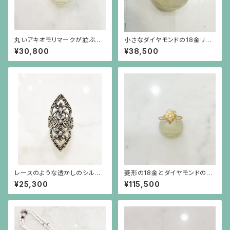
丸いアキオモリマークが並ぶシ
小さなダイヤモンドの18金リン
ルバーリング
グ
¥30,800
¥38,500
レースのような透かしのシルバ
菱形の18金とダイヤモンドの華
ーリング
奢なリング（大）
¥25,300
¥115,500