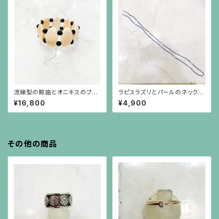
流線型の鯨歯とオニキスのブレ
ラピスラズリとパールのネックレ
スレット
ス兼マスクストラップ
¥16,800
¥4,900
その他の商品