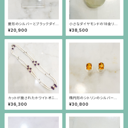
菱形のシルバーとブラックダイヤ
小さなダイヤモンドの18金リン
モンドのピアス（中）シルバーポ
グ
¥20,900
¥38,500
スト
カットが施されたホワイトオニキ
楕円形のシトリンのシルバーに
ス、筋彫りのアメジスト、真珠と
ゴールドプレーティングのシンプ
¥36,300
¥30,800
ロンデルのロングネックレス
ルな枠のピアス