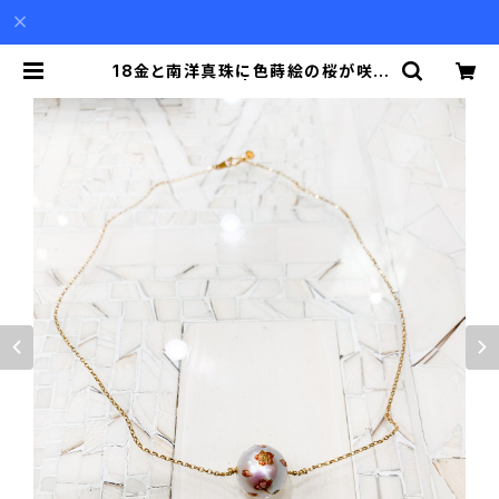
18金と南洋真珠に色蒔絵の桜が咲く
ペンダント | Akio Mori