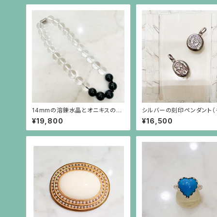
14mmの溶錬水晶とオニキスのネ
シルバーの刻印ペンダント（
ックレス
ン別）
¥19,800
¥16,500