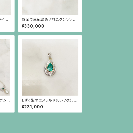
ライト
18金で王冠留めされたクンツァイ
ct）
ト（18ct）とルビーのペンダント（チ
¥330,000
ーン
ェーン別）
ボン、
しずく型のエメラルド（0.77ct）、プ
に南洋
ラチナ、18金、小さなダイヤモンド
¥231,000
ルのネ
のペンダント(チェーン別）