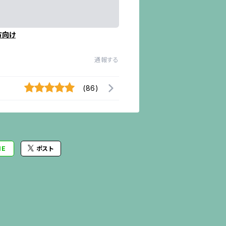
方向け
通報する
(86)
NE
ポスト