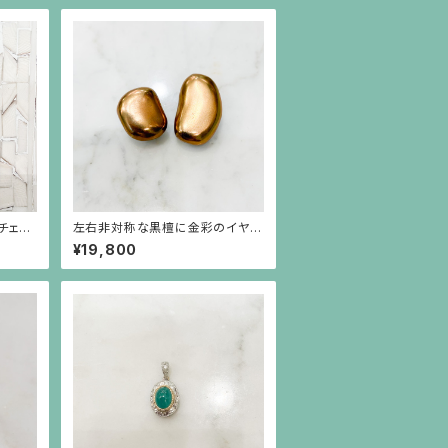
チェー
左右非対称な黒檀に金彩のイヤリ
ング
¥19,800