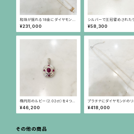
和珠が揺れる18金にダイヤモンド
シルバーで王冠留めされた
のリボンを小さなパールで繋いだ
イエローのサファイア（15.58
¥231,000
¥58,300
ネックレス
にルビーのペンダント(チェ
別）
楕円形のルビー（2.02ct）を4つの
プラチナにダイヤモンドのリ
小さなルビーが取り巻くシルバー
カボーションのエメラルド
¥46,200
¥418,000
ペンダント（チェーン別）
真珠が揺れる、小さなパー
ックレス
その他の商品