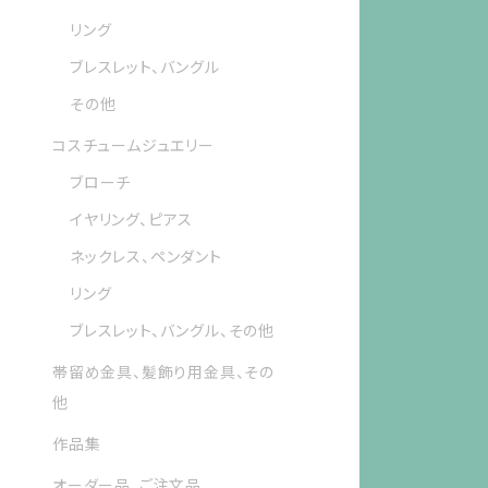
リング
ブレスレット、バングル
その他
コスチュームジュエリー
ブローチ
イヤリング、ピアス
ネックレス、ペンダント
リング
ブレスレット、バングル、その他
帯留め金具、髪飾り用金具、その
他
作品集
オーダー品、ご注文品