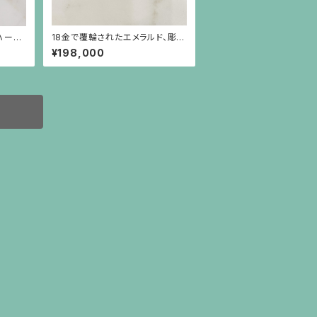
ハート
18金で覆輪されたエメラルド、彫り
ct）の
の施されたプラチナに小さなダイ
¥198,000
ヤモンドのペンダント（チェーン別）