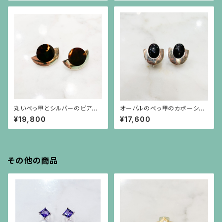
丸いべっ甲とシルバーのピアス・
オーバルのべっ甲のカボーショ
イヤリング
ンにシルバープレートのイヤリン
¥19,800
¥17,600
グ
その他の商品