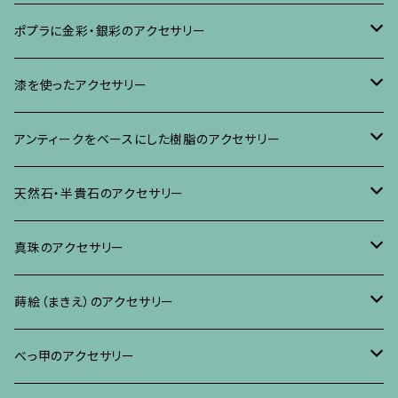
ブローチ
ポプラに金彩・銀彩のアクセサリー
イヤリング・ピアス
ブローチ
漆を使ったアクセサリー
ネックレス、その他
イヤリング、ピアス
ブローチ
アンティークをベースにした樹脂のアクセサリー
ネックレス、ペンダント
イヤリング・ピアス
ブローチ
天然石・半貴石のアクセサリー
ブレスレット、バングル、その他
ネックレス・ペンダント
イヤリング・ピアス
ブローチ
真珠のアクセサリー
リング
ネックレス、ペンダント
イヤリング・ピアス
ブローチ
蒔絵（まきえ）のアクセサリー
ブレスレット・バングル、その他
ブレスレット、その他
ネックレス、ペンダント
イヤリング・ピアス
べっ甲に蒔絵のアクセサリー
べっ甲のアクセサリー