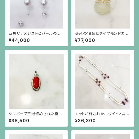
四角いアメジストとパールのシ
菱形の18金とダイヤモンドの華
ルバー枠のピアス(シルバーポス
奢なリング（小）
¥44,000
¥77,000
ト）
シルバーで王冠留めされた楕円
カットが施されたホワイトオニキ
形の赤珊瑚、芥子パールのペン
ス、筋彫りのアメジスト、真珠と
¥38,500
¥36,300
ダント（チェーン別）
ロンデルのロングネックレス