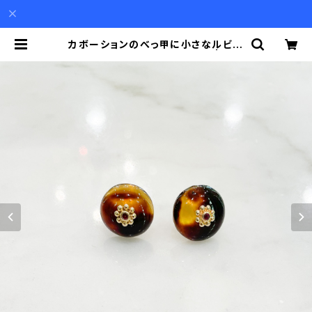
カボーションのべっ甲に小さなルビー
と18金のピアス（10金ポスト） | Aki
o Mori