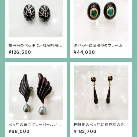
楕円形のべっ甲に月桂樹模様の
黒べっ甲に金張りのフレームに
銀高蒔絵のイヤリング
グリーン瑪瑙のイヤリング
¥126,500
¥44,000
べっ甲の翼にグレーパールが揺
円錐形のべっ甲に植物柄の金蒔
れるイヤリング
絵が揺れるイヤリング（18k金
¥66,000
¥183,700
具）