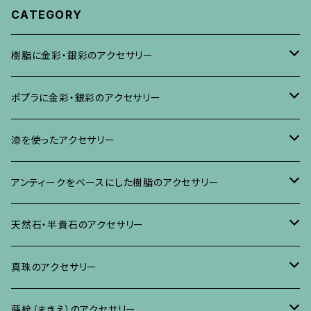
CATEGORY
樹脂に金彩・銀彩のアクセサリー
ブローチ
ポプラに金彩・銀彩のアクセサリー
イヤリング・ピアス
ブローチ
漆を使ったアクセサリー
ネックレス、その他
イヤリング、ピアス
ブローチ
アンティークをベースにした樹脂のアクセサリー
ネックレス、ペンダント
イヤリング・ピアス
ブローチ
天然石・半貴石のアクセサリー
ブレスレット、バングル、その他
ネックレス・ペンダント
イヤリング・ピアス
ブローチ
真珠のアクセサリー
リング
ネックレス、ペンダント
イヤリング・ピアス
ブローチ
蒔絵（まきえ）のアクセサリー