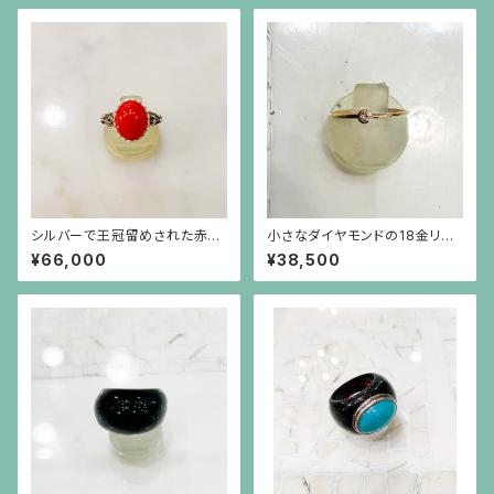
シルバーで王冠留めされた赤珊
小さなダイヤモンドの18金リン
瑚のカボーションのライオンリン
グ
¥66,000
¥38,500
グ