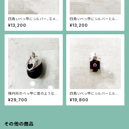
四角いべっ甲にシルバー、エメラ
四角いべっ甲にシルバーとルビ
ルド、小さな真珠のペンダント
ー（小）、小さな真珠のペンダン
¥13,200
¥13,200
ト
楕円形のべっ甲に葉のようなシ
四角いべっ甲にシルバーとルビ
ルバー金具のペンダント（チェー
ー（大）と小さな真珠のペンダン
¥29,700
¥19,800
ン別）
ト
その他の商品