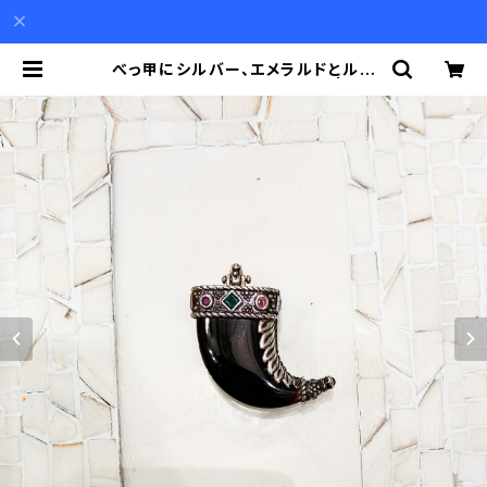
べっ甲にシルバー、エメラルドとルビ
ー、爪のような形のペンダント | Aki
o Mori