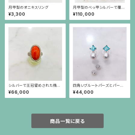
月甲型のオニキスリング
月甲型のべっ甲シルバーで覆輪
したトルコ石のボリュームリング
¥3,300
¥110,000
（15～16号の方用）
シルバーで王冠留めされた楕円
四角いブルートパーズとパール
形のオレンジ珊瑚のリング
のシルバー枠のピアス(シルバー
¥66,000
¥44,000
ポスト）
商品一覧に戻る