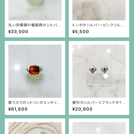
丸い赤珊瑚の葡萄柄のシルバー
トンボのシルバー・ピンクシルバ
台リング
ーチャーム
¥33,000
¥5,500
彫り入りのシトリンのスッキリと
菱形のシルバーとブラックダイヤ
したシルバー台のリング
モンドのピアス（中）シルバーポ
¥61,600
¥20,900
スト