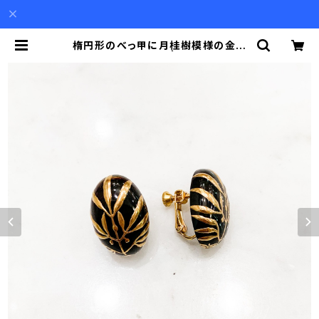
楕円形のべっ甲に月桂樹模様の金高
蒔絵のイヤリング | Akio Mori