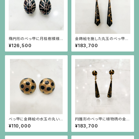
楕円形のべっ甲に月桂樹模様の
金蒔絵を施した丸玉のべっ甲下
銀高蒔絵のイヤリング
に植物模様を描いた円錐形のべ
¥126,500
¥183,700
っ甲が揺れるイヤリング
べっ甲に金蒔絵の水玉の丸いイ
円錐形のべっ甲に植物柄の金蒔
ヤリング
絵が揺れるイヤリング（18k金
¥110,000
¥183,700
具）