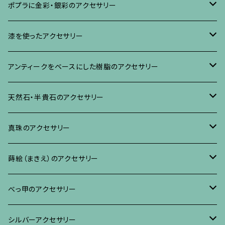
ブローチ
ポプラに金彩・銀彩のアクセサリー
イヤリング・ピアス
ブローチ
漆を使ったアクセサリー
ネックレス、その他
イヤリング、ピアス
ブローチ
アンティークをベースにした樹脂のアクセサリー
ネックレス、ペンダント
イヤリング・ピアス
ブローチ
天然石・半貴石のアクセサリー
ブレスレット、バングル、その他
ネックレス・ペンダント
イヤリング・ピアス
ブローチ
真珠のアクセサリー
リング
ネックレス、ペンダント
イヤリング・ピアス
ブローチ
蒔絵（まきえ）のアクセサリー
ブレスレット・バングル、その他
ブレスレット、その他
ネックレス、ペンダント
イヤリング・ピアス
べっ甲に蒔絵のアクセサリー
べっ甲のアクセサリー
ブローチ
リング
ネックレス、ペンダント
真珠に蒔絵のアクセサリー
ブローチ
シルバーアクセサリー