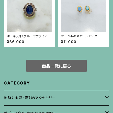
キラキラ輝くブルーサファイア
オーバルのオパールピアス
（7.93ct）の植物模様フレーム
¥66,000
¥11,000
のシルバーリング
商品一覧に戻る
CATEGORY
樹脂に金彩・銀彩のアクセサリー
ブローチ