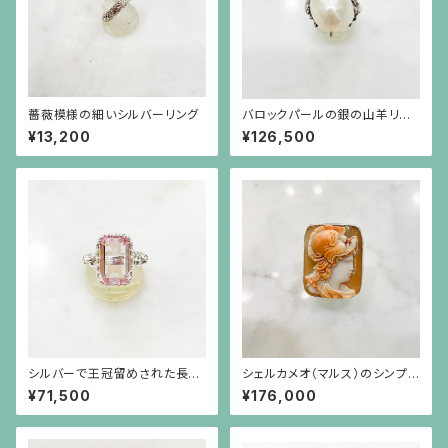
薔薇模様の細いシルバーリング
バロックパールの銀の山羊リン
グ
¥13,200
¥126,500
シルバーで王冠留めされた長方
シェルカメオ（マルス）のシンプル
形のクンツァイト（6.73ct）のラ
なシルバーリング（サイズ直し不
¥71,500
¥176,000
イオンリング
可）