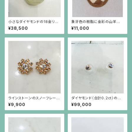
小さなダイヤモンドの18金リン
象牙色の樹脂に金彩の山羊の
グ
ブローチ 楕円(中)
¥38,500
¥11,000
ラインストーンのスノーフレーク
ダイヤモンド（合計0.２ct）のシ
のような金色ピアス（チタンポス
ンプルな18金枠ピアス（18金ポ
¥9,900
¥99,000
ト）
スト）