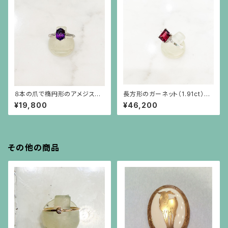
８本の爪で楕円形のアメジスト
長方形のガーネット（1.91ct）と
（1.41ct）を留めた彫りの施され
三角ホワイトサファイアのシルバ
¥19,800
¥46,200
た細い腕のシルバーリング
ー台リング
その他の商品