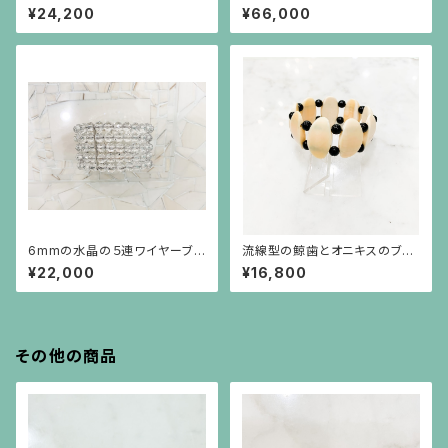
ーブレスレット
¥24,200
¥66,000
6mmの水晶の５連ワイヤーブレ
流線型の鯨歯とオニキスのブレ
スレット
スレット
¥22,000
¥16,800
その他の商品