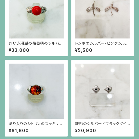
丸い赤珊瑚の葡萄柄のシルバー
トンボのシルバー・ピンクシルバ
台リング
ーチャーム
¥33,000
¥5,500
彫り入りのシトリンのスッキリと
菱形のシルバーとブラックダイヤ
したシルバー台のリング
モンドのピアス（中）シルバーポ
¥61,600
¥20,900
スト