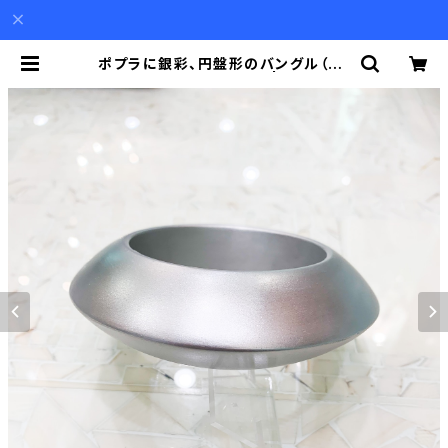
ポプラに銀彩、円盤形のバングル（30
mm 幅）婦人公論掲載品 | Akio Mo
ri