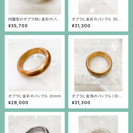
円盤型のポプラ材に金彩のバン
ポプラに金彩のバングル 30m
グル
m
¥35,700
¥31,300
ポプラに金彩のバングル 20mm
ポプラに金箔のバングル（30m
m 幅）婦人公論掲載品
¥28,000
¥31,300