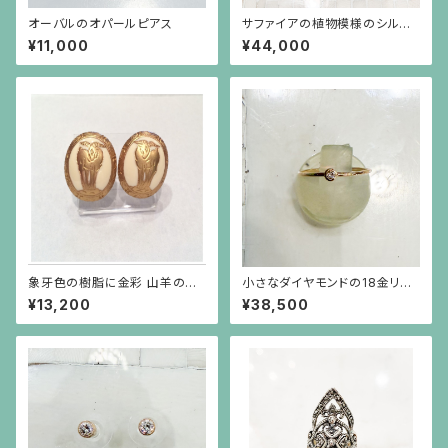
オーバルのオパールピアス
サファイアの植物模様のシルバ
ーリング
¥11,000
¥44,000
象牙色の樹脂に金彩 山羊のイ
小さなダイヤモンドの18金リン
ヤリング 楕円
グ
¥13,200
¥38,500