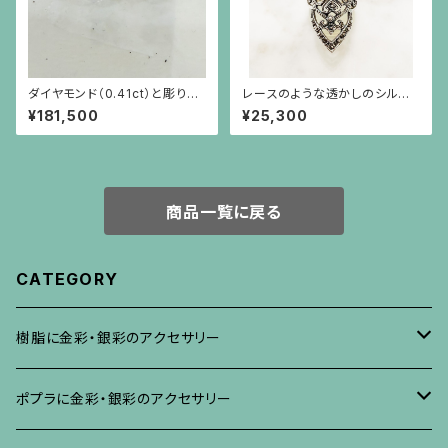
ダイヤモンド（0.41ct）と彫りを
レースのような透かしのシルバ
施した18金枠のピアス
ーリング
¥181,500
¥25,300
商品一覧に戻る
CATEGORY
樹脂に金彩・銀彩のアクセサリー
ブローチ
ポプラに金彩・銀彩のアクセサリー