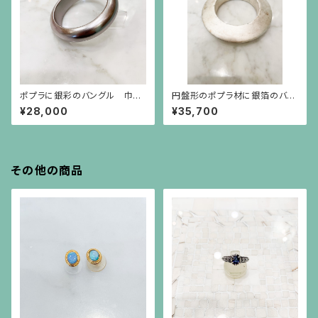
ポプラに銀彩のバングル 巾20
円盤形のポプラ材に銀箔のバン
mm
グル
¥28,000
¥35,700
その他の商品