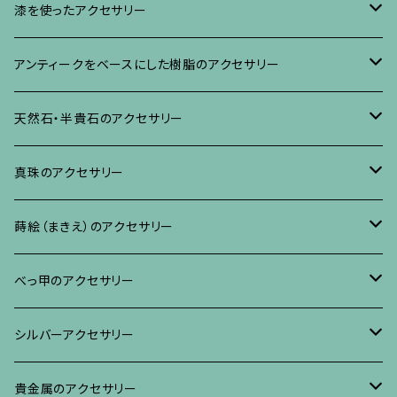
イヤリング・ピアス
ブローチ
漆を使ったアクセサリー
ネックレス、その他
イヤリング、ピアス
ブローチ
アンティークをベースにした樹脂のアクセサリー
ネックレス、ペンダント
イヤリング・ピアス
ブローチ
天然石・半貴石のアクセサリー
ブレスレット、バングル、その他
ネックレス・ペンダント
イヤリング・ピアス
ブローチ
真珠のアクセサリー
リング
ネックレス、ペンダント
イヤリング・ピアス
ブローチ
蒔絵（まきえ）のアクセサリー
ブレスレット・バングル、その他
ブレスレット、その他
ネックレス、ペンダント
イヤリング・ピアス
べっ甲に蒔絵のアクセサリー
べっ甲のアクセサリー
ブローチ
リング
ネックレス、ペンダント
真珠に蒔絵のアクセサリー
ブローチ
シルバーアクセサリー
イヤリング・ピアス
ブローチ
ブレスレット、その他
リング
水晶に蒔絵のアクセサリー
イヤリング、ピアス
ブローチ
貴金属のアクセサリー