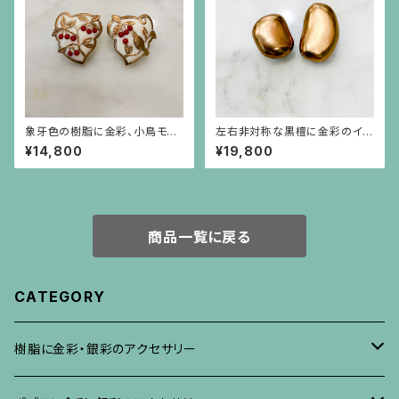
象牙色の樹脂に金彩、小鳥モチ
左右非対称な黒檀に金彩のイヤ
ーフに赤珊瑚色の実のイヤリン
リング
¥14,800
¥19,800
グ
商品一覧に戻る
CATEGORY
樹脂に金彩・銀彩のアクセサリー