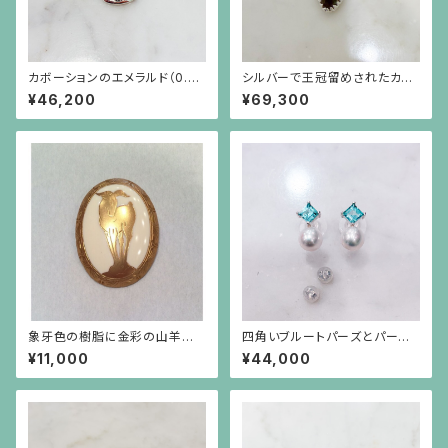
カボーションのエメラルド（0.82
シルバーで王冠留めされたカボ
ct）を4つの小さなエメラルドが
ーションのターコイズと葉の形
¥46,200
¥69,300
取り巻くシルバーペンダント（チ
と彫りのトルマリンのペンダント
ェーン別）
（チェーン別）
象牙色の樹脂に金彩の山羊の
四角いブルートパーズとパール
ブローチ 楕円(中)
のシルバー枠のピアス(シルバー
¥11,000
¥44,000
ポスト）