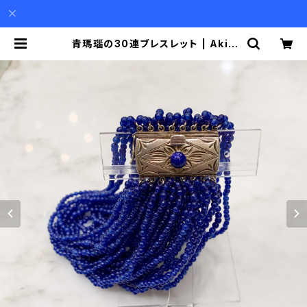
青瑪瑙の30連ブレスレット | Akio
Mori