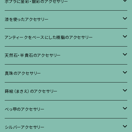
ブローチ
ポプラに金彩・銀彩のアクセサリー
イヤリング・ピアス
ブローチ
漆を使ったアクセサリー
ネックレス、その他
イヤリング、ピアス
ブローチ
アンティークをベースにした樹脂のアクセサリー
ネックレス、ペンダント
イヤリング・ピアス
ブローチ
天然石・半貴石のアクセサリー
ブレスレット、バングル、その他
ネックレス・ペンダント
イヤリング・ピアス
ブローチ
真珠のアクセサリー
リング
ネックレス、ペンダント
イヤリング・ピアス
ブローチ
蒔絵（まきえ）のアクセサリー
ブレスレット・バングル、その他
ブレスレット、その他
ネックレス、ペンダント
イヤリング・ピアス
べっ甲に蒔絵のアクセサリー
べっ甲のアクセサリー
ブローチ
リング
ネックレス、ペンダント
真珠に蒔絵のアクセサリー
ブローチ
シルバーアクセサリー