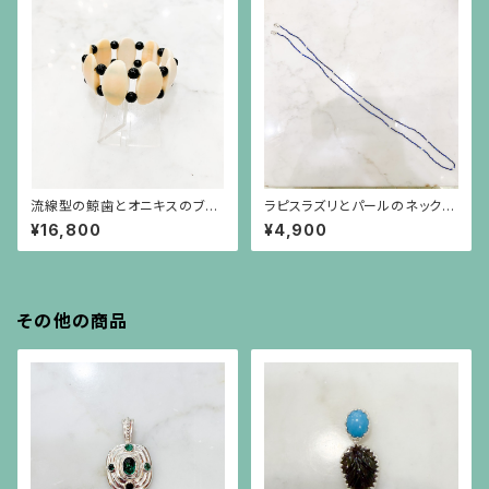
流線型の鯨歯とオニキスのブレ
ラピスラズリとパールのネックレ
スレット
ス兼マスクストラップ
¥16,800
¥4,900
その他の商品