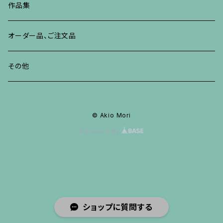
ブレスレット、バングル、その他
ブレスレット、その他
ネックレス、ペンダント
イヤリング、ピアス
作品集
リング
リング
リング
ネックレス、ペンダント
オーダー品、ご注文品
ブレスレット、バングル、その他
ブレスレット、バングル
リング
その他
その他
ブレスレット、バングル、その他
© Akio Mori
Powered by
ショップに質問する