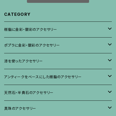
CATEGORY
樹脂に金彩・銀彩のアクセサリー
ブローチ
ポプラに金彩・銀彩のアクセサリー
イヤリング・ピアス
ブローチ
漆を使ったアクセサリー
ネックレス、その他
イヤリング、ピアス
ブローチ
アンティークをベースにした樹脂のアクセサリー
ネックレス、ペンダント
イヤリング・ピアス
ブローチ
天然石・半貴石のアクセサリー
ブレスレット、バングル、その他
ネックレス・ペンダント
イヤリング・ピアス
ブローチ
真珠のアクセサリー