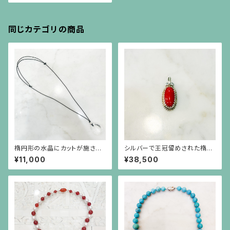
同じカテゴリの商品
楕円形の水晶にカットが施され
シルバーで王冠留めされた楕円
たシルバーボールの黒紐のネッ
形の赤珊瑚、芥子パールのペン
¥11,000
¥38,500
クレス
ダント（チェーン別）