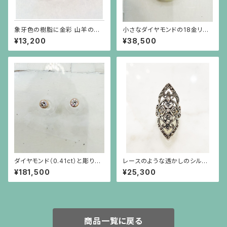
象牙色の樹脂に金彩 山羊のイ
小さなダイヤモンドの18金リン
ヤリング 楕円
グ
¥13,200
¥38,500
ダイヤモンド（0.41ct）と彫りを
レースのような透かしのシルバ
施した18金枠のピアス
ーリング
¥181,500
¥25,300
商品一覧に戻る