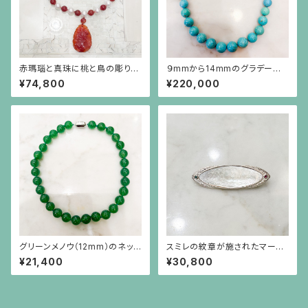
赤瑪瑙と真珠に桃と鳥の彫りの
９mmから14mmのグラデーショ
赤瑪瑙が揺れるネックレス
ンのターコイズネックレス
¥74,800
¥220,000
グリーンメノウ（12mm）のネック
スミレの紋章が施されたマーキ
レス
ス型の白蝶貝、エメラルド、ルビ
¥21,400
¥30,800
ーのシルバーブローチ兼ペンダ
ント