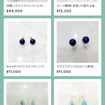
四角いアメジストとパールのシ
ピンク珊瑚（染色）が揺れる金色
ルバー枠のピアス(シルバーポス
のオリエンタルなイヤリング
¥44,000
¥13,200
ト）
8mmのラピスラズリのシンプル
ラピスラズリ（12mm）と真珠（6
なピアス（10金ポスト）
mmアップ）を重ねたようなデザ
¥11,000
¥11,000
インのイヤリング