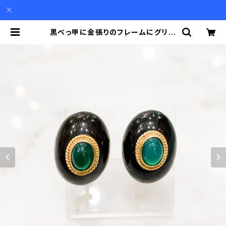
黒べっ甲に金張りのフレームにグリー
ン瑪瑙のイヤリング | Akio Mori