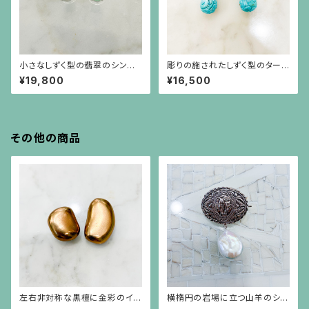
小さなしずく型の翡翠のシンプ
彫りの施されたしずく型のターコ
ルなシルバー枠のピアス（シルバ
イズのフックピアス（10Ｋ）
¥19,800
¥16,500
ーポスト）
その他の商品
左右非対称な黒檀に金彩のイヤ
横楕円の岩場に立つ山羊のシル
リング
バープレートに白い大粒バロッ