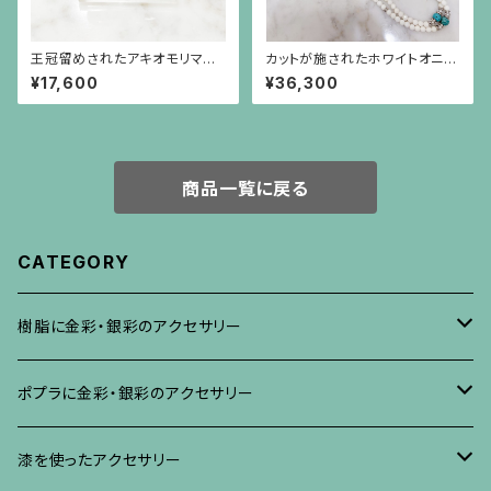
王冠留めされたアキオモリマー
カットが施されたホワイトオニキ
クの刻印のイヤリング（大）
スと円盤型の水晶、ロンデル、彫
¥17,600
¥36,300
りが施されたターコイズのロン
グネックレス
商品一覧に戻る
CATEGORY
樹脂に金彩・銀彩のアクセサリー
ブローチ
ポプラに金彩・銀彩のアクセサリー
イヤリング・ピアス
ブローチ
漆を使ったアクセサリー