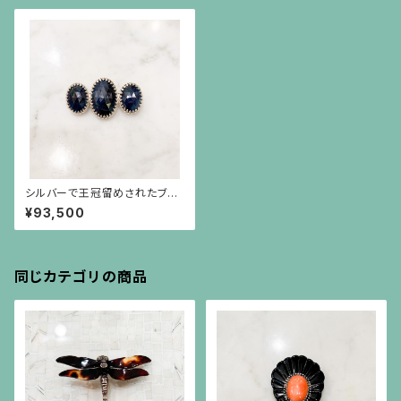
シルバーで王冠留めされたブル
ーサファイア（41.91ct）を３つ並
¥93,500
べたブローチ
同じカテゴリの商品