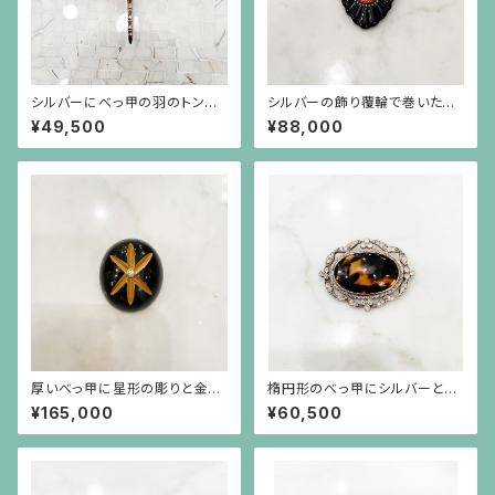
シルバーにべっ甲の羽のトンボ
シルバーの飾り覆輪で巻いたオ
のブローチ（小）
レンジ珊瑚とべっ甲のブローチ
¥49,500
¥88,000
厚いべっ甲に星形の彫りと金蒔
楕円形のべっ甲にシルバーとラ
絵、18金で覆輪されたダイヤモ
インストーンのフレームのブロ
¥165,000
¥60,500
ンドのブローチ
ーチ