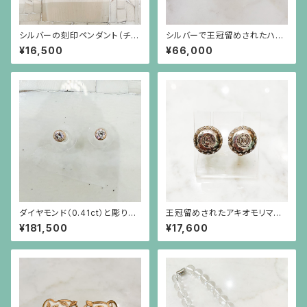
シルバーの刻印ペンダント（チェ
シルバーで王冠留めされたハー
ーン別）
トシェイプのターコイズ（11.61c
¥16,500
¥66,000
t）のリング
ダイヤモンド（0.41ct）と彫りを
王冠留めされたアキオモリマー
施した18金枠のピアス
クの刻印のイヤリング（大）
¥181,500
¥17,600