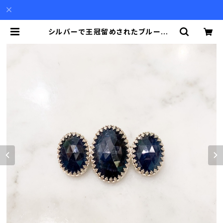
シルバーで王冠留めされたブルーサフ
ァイア（41.91ct）を３つ並べたブロー
チ | Akio Mori