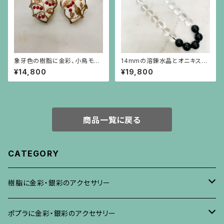
象牙色の樹脂に金彩、小鳥モチ
14mmの溶錬水晶とオニキスの
ーフに赤珊瑚色の実のイヤリン
ネックレス
¥14,800
¥19,800
グ
商品一覧に戻る
CATEGORY
樹脂に金彩・銀彩のアクセサリー
ブローチ
ポプラに金彩・銀彩のアクセサリー