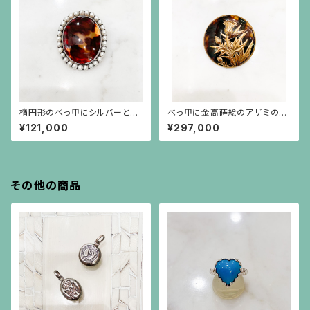
楕円形のべっ甲にシルバーと真
べっ甲に金高蒔絵のアザミのブ
珠のフレームのブローチ
ローチ
¥121,000
¥297,000
その他の商品