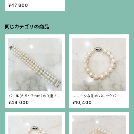
¥47,800
同じカテゴリの商品
パール（6.5〜7mm）の３連ブレ
ユニークな形のバロックパール
スレット
のシンプルなブレスレット 20㎝
¥44,000
¥10,400