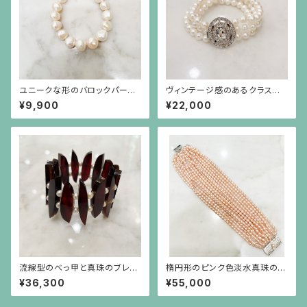
ユニークな形のバロックパール
ヴィンテージ感のあるクラスプ
のシンプルなブレスレット 19㎝
（銀色）のパール3連ブレスレット
¥9,900
¥22,000
流線型のべっ甲と真珠のブレス
楕円形のピンク色淡水真珠の16
レット
連ブレスレット、シルバー金具
¥36,300
¥55,000