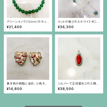
グリーンメノウ（12mm）のネック
カットが施されたホワイトオニキ
レス
スと円盤型の水晶、ロンデル、彫
¥21,400
¥36,300
りが施されたターコイズのロン
グネックレス
象牙色の樹脂に金彩、小鳥モチ
シルバーで王冠留めされた楕円
ーフに赤珊瑚色の実のイヤリン
形の赤珊瑚、芥子パールのペン
¥14,800
¥38,500
グ
ダント（チェーン別）