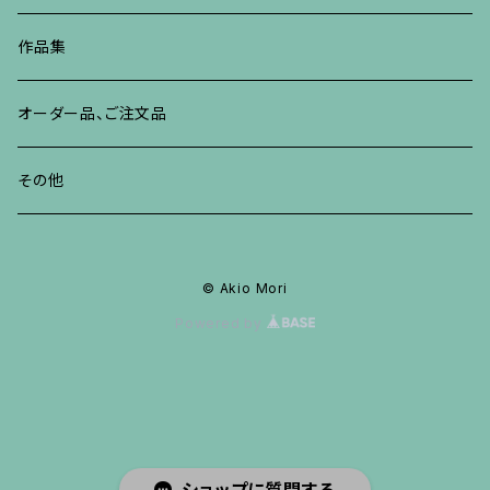
その他
ネックレス、ペンダント
ブレスレット、バングル、その他
ブレスレット、その他
ネックレス、ペンダント
イヤリング、ピアス
作品集
リング
リング
リング
ネックレス、ペンダント
オーダー品、ご注文品
ブレスレット、バングル、その他
ブレスレット、バングル
リング
その他
その他
ブレスレット、バングル、その他
© Akio Mori
Powered by