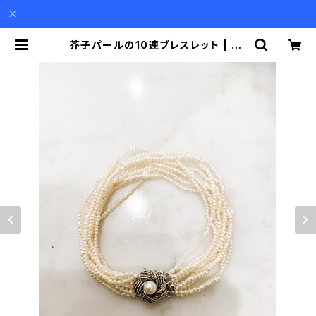
芥子パールの10連ブレスレット | Ak
io Mori