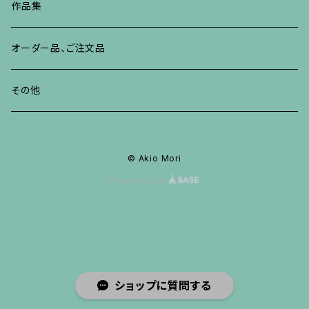
ブレスレット、バングル、その他
ブレスレット、その他
ネックレス、ペンダント
イヤリング、ピアス
作品集
リング
リング
リング
ネックレス、ペンダント
オーダー品、ご注文品
ブレスレット、バングル、その他
ブレスレット、バングル
リング
その他
その他
ブレスレット、バングル、その他
© Akio Mori
Powered by
ショップに質問する