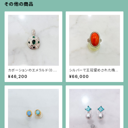
その他の商品
カボーションのエメラルド（0.82
シルバーで王冠留めされた楕円
ct）を4つの小さなエメラルドが
形のオレンジ珊瑚のリング
¥46,200
¥66,000
取り巻くシルバーペンダント（チ
ェーン別）