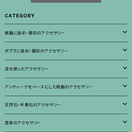
CATEGORY
樹脂に金彩・銀彩のアクセサリー
ブローチ
ポプラに金彩・銀彩のアクセサリー
イヤリング・ピアス
ブローチ
漆を使ったアクセサリー
ネックレス、その他
イヤリング、ピアス
ブローチ
アンティークをベースにした樹脂のアクセサリー
ネックレス、ペンダント
イヤリング・ピアス
ブローチ
天然石・半貴石のアクセサリー
ブレスレット、バングル、その他
ネックレス・ペンダント
イヤリング・ピアス
ブローチ
真珠のアクセサリー