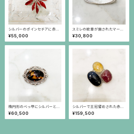
シルバーのポインセチアに赤漆
スミレの紋章が施されたマーキ
のブローチ
ス型の白蝶貝、エメラルド、ルビ
¥55,000
¥30,800
ーのシルバーブローチ兼ペンダ
ント
楕円形のべっ甲にシルバーとラ
シルバーで王冠留めされた赤、
インストーンのフレームのブロ
青、黄の３つのサファイア（58.2
¥60,500
¥159,500
ーチ
8ct）のブローチ