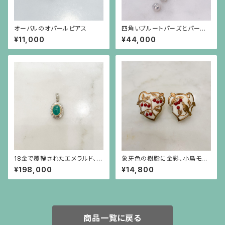
オーバルのオパールピアス
四角いブルートパーズとパール
のシルバー枠のピアス(シルバー
¥11,000
¥44,000
ポスト）
18金で覆輪されたエメラルド、彫
象牙色の樹脂に金彩、小鳥モチ
りの施されたプラチナに小さな
ーフに赤珊瑚色の実のイヤリン
¥198,000
¥14,800
ダイヤモンドのペンダント（チェ
グ
ーン別）
商品一覧に戻る