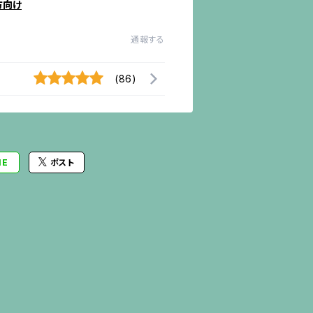
方向け
通報する
(86)
NE
ポスト