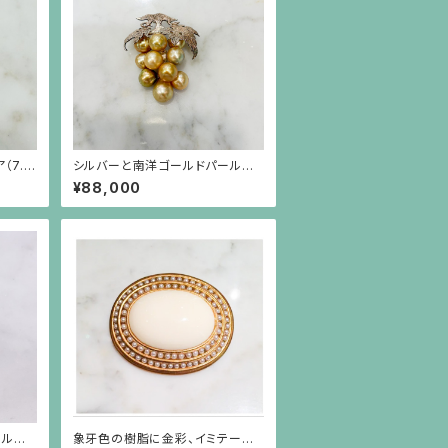
（7.9
シルバーと南洋ゴールドパールの
シルバ
葡萄のブローチ（小）
¥88,000
ールの
象牙色の樹脂に金彩、イミテーショ