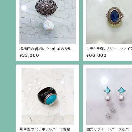
横楕円の岩場に立つ山羊のシルバ
キラキラ輝くブルーサファイア
ープレートに白い大粒バロックパ
3ct）の植物模様フレームの
¥33,000
¥66,000
ールが揺れるブローチ兼ペンダン
ーリング
ト
月甲型のべっ甲シルバーで覆輪し
四角いブルートパーズとパ