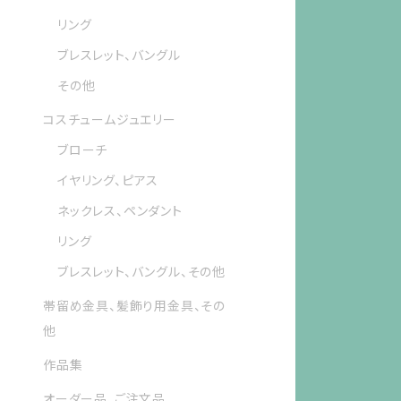
リング
ブレスレット、バングル
その他
コスチュームジュエリー
ブローチ
イヤリング、ピアス
ネックレス、ペンダント
リング
ブレスレット、バングル、その他
帯留め金具、髪飾り用金具、その
他
作品集
オーダー品、ご注文品