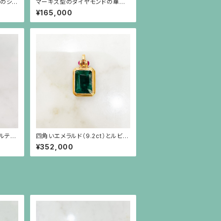
せのシル
マーキス型のダイヤモンドの華奢
な18金リング
¥165,000
ルテノ
四角いエメラルド（9.2ct）とルビ
ング
ー、18金のペンダント
¥352,000