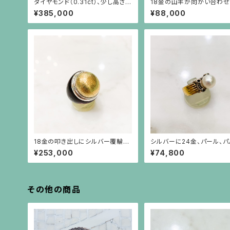
ダイヤモンド（0.31ct）、少し高さの
18金の山羊が向かい合わ
あるプラチナ台リング
バーリング
¥385,000
¥88,000
18金の叩き出しにシルバー覆輪、
シルバーに24金、パール、パ
べっ甲台の指輪
ン神殿の柱のデザインのリ
¥253,000
¥74,800
その他の商品