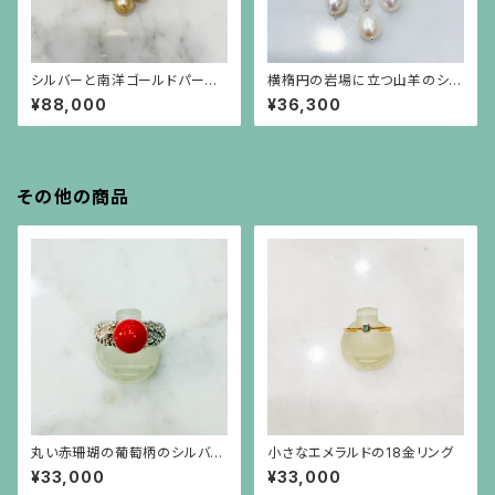
シルバーと南洋ゴールドパール
横楕円の岩場に立つ山羊のシル
の葡萄のブローチ（小）
バープレートに濃いグレーのバ
¥88,000
¥36,300
ロックパールが揺れるブローチ
兼ペンダント
その他の商品
丸い赤珊瑚の葡萄柄のシルバー
小さなエメラルドの18金リング
台リング
¥33,000
¥33,000