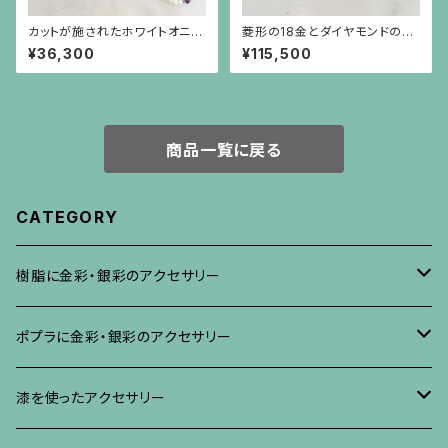
カットが施されたホワイトオニキ
菱形の18金とダイヤモンドの華
ス、筋彫りのアメジスト、真珠と
奢なリング（大）
¥36,300
¥115,500
ロンデルのロングネックレス
商品一覧に戻る
CATEGORY
樹脂に金彩・銀彩のアクセサリー
ブローチ
ポプラに金彩・銀彩のアクセサリー
イヤリング・ピアス
ブローチ
漆を使ったアクセサリー