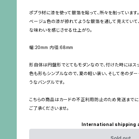
ポプラ材に漆を使って銀箔を貼って、所々を削っています
ベージュ色の漆が掠れてような銀箔を通して見えていて
な味わいを感じさせる仕上がり。
幅:20mm 内径:68mm
形自体は円盤形でとてもモダンなので、付けた時にはスッ
色も形もシンプルなので、夏の軽い装い、そして冬のダ
うなバングルです。
こちらの商品はカードの不正利用防止のため発送までに
ご了承くださいませ。
International shipping 
Sold out