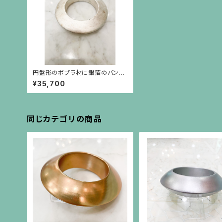
円盤形のポプラ材に銀箔のバング
ル
¥35,700
同じカテゴリの商品