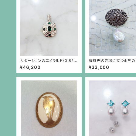
カボーションのエメラルド（0.82c
横楕円の岩場に立つ山羊の
t）を4つの小さなエメラルドが取り
ープレートに白い大粒バロ
¥46,200
¥33,000
巻くシルバーペンダント（チェーン
ールが揺れるブローチ兼ペ
別）
ト