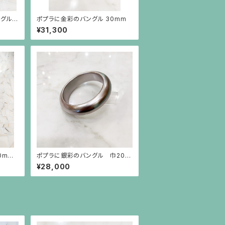
ングル
ポプラに金彩のバングル 30mm
品
¥31,300
0mm
ポプラに銀彩のバングル 巾20m
m
¥28,000