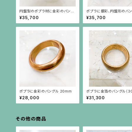
円盤型のポプラ材に金彩のバング
ポプラに銀彩、円盤形のバ
ル
（30mm 幅）婦人公論掲載
¥35,700
¥35,700
ポプラに金彩のバングル 20mm
ポプラに金箔のバングル（3
幅）婦人公論掲載品
¥28,000
¥31,300
その他の商品