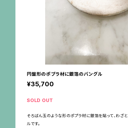
円盤形のポプラ材に銀箔のバングル
¥35,700
SOLD OUT
そろばん玉のような形のポプラ材に銀箔を貼って、わざ
ルです。