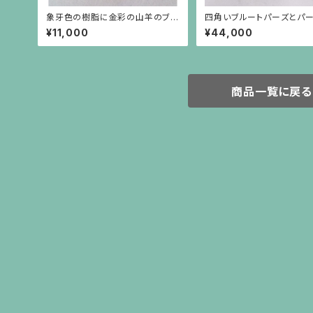
象牙色の樹脂に金彩の山羊のブロ
四角いブルートパーズとパ
ーチ 楕円(中)
シルバー枠のピアス(シルバ
¥11,000
¥44,000
ト）
商品一覧に戻る