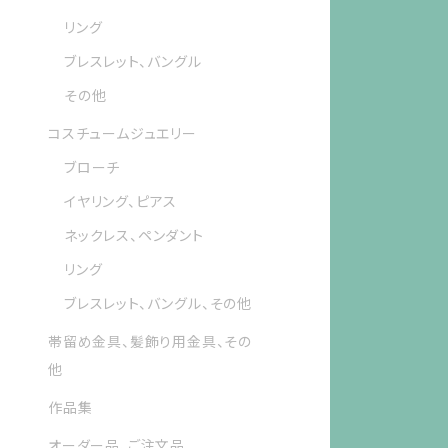
リング
ブレスレット、バングル
その他
コスチュームジュエリー
ブローチ
イヤリング、ピアス
ネックレス、ペンダント
リング
ブレスレット、バングル、その他
帯留め金具、髪飾り用金具、その
他
作品集
オーダー品、ご注文品