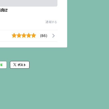
方向け
通報する
(86)
NE
ポスト