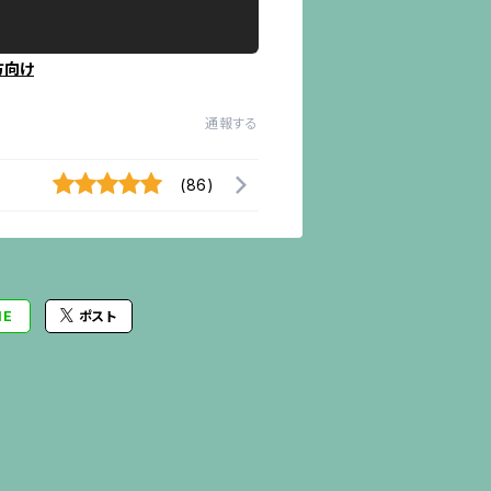
方向け
通報する
(86)
NE
ポスト