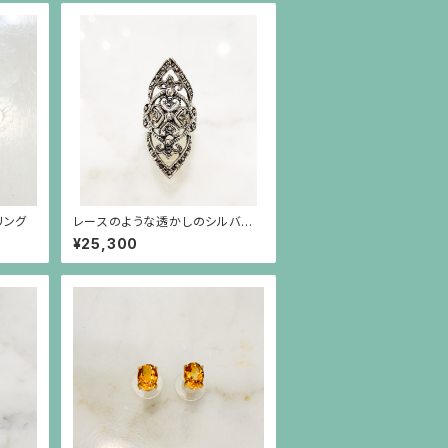
リング
レースのような透かしのシルバー
リング
¥25,300