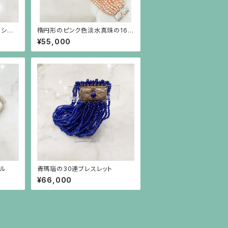
きシル
楕円形のピンク色淡水真珠の16連
ブレスレット、シルバー金具
¥55,000
ル
青瑪瑙の30連ブレスレット
¥66,000