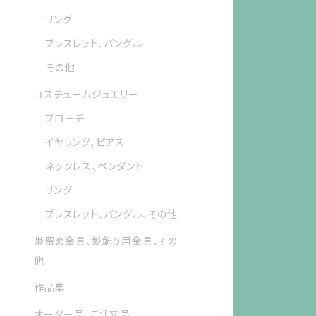
リング
ブレスレット、バングル
その他
コスチュームジュエリー
ブローチ
イヤリング、ピアス
ネックレス、ペンダント
リング
ブレスレット、バングル、その他
帯留め金具、髪飾り用金具、その
他
作品集
オーダー品、ご注文品