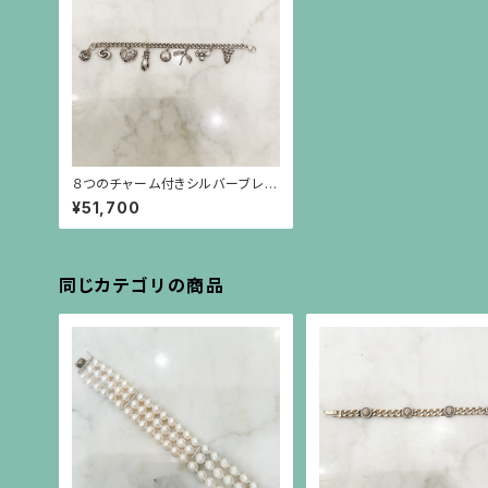
８つのチャーム付きシルバーブレス
レット
¥51,700
同じカテゴリの商品