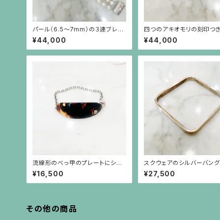
パール（6.5〜7mm）の３連ブレス
四つのアキオモリの刻印つ
レット
バーブレスレット
¥44,000
¥44,000
流線形のべっ甲のプレートにシル
スクウェアのシルバーバング
バーチェーンのブレスレット（アキ
¥16,500
¥27,500
オモリのシルバー刻印付き）
その他の商品