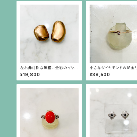
左右非対称な黒檀に金彩のイヤリ
小さなダイヤモンドの18金
ング
¥19,800
¥38,500