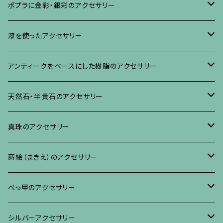
ブローチ
ポプラに金彩・銀彩のアクセサリー
イヤリング・ピアス
ブローチ
漆を使ったアクセサリー
ネックレス、その他
イヤリング、ピアス
ブローチ
アンティークをベースにした樹脂のアクセサリー
ネックレス、ペンダント
イヤリング・ピアス
ブローチ
天然石・半貴石のアクセサリー
ブレスレット、バングル、その他
ネックレス・ペンダント
イヤリング・ピアス
ブローチ
真珠のアクセサリー
リング
ネックレス、ペンダント
イヤリング・ピアス
ブローチ
蒔絵（まきえ）のアクセサリー
ブレスレット・バングル、その他
ブレスレット、その他
ネックレス、ペンダント
イヤリング・ピアス
べっ甲に蒔絵のアクセサリー
べっ甲のアクセサリー
ブローチ
リング
ネックレス、ペンダント
真珠に蒔絵のアクセサリー
ブローチ
シルバーアクセサリー