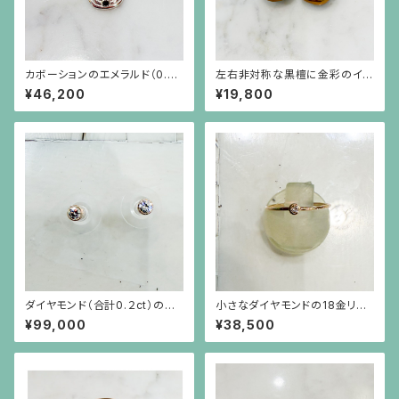
カボーションのエメラルド（0.82
左右非対称な黒檀に金彩のイヤ
ct）を4つの小さなエメラルドが
リング
¥46,200
¥19,800
取り巻くシルバーペンダント（チ
ェーン別）
ダイヤモンド（合計0.２ct）のシ
小さなダイヤモンドの18金リン
ンプルな18金枠ピアス（18金ポ
グ
¥99,000
¥38,500
スト）