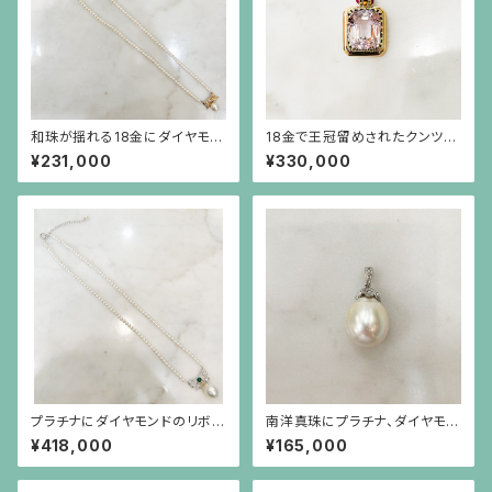
和珠が揺れる18金にダイヤモン
18金で王冠留めされたクンツァ
ドのリボンを小さなパールで繋
イト（18ct）とルビーのペンダン
¥231,000
¥330,000
いだネックレス
ト（チェーン別）
プラチナにダイヤモンドのリボ
南洋真珠にプラチナ、ダイヤモン
ン、カボーションのエメラルドに
ド、芥子パールの金具のペンダン
¥418,000
¥165,000
南洋真珠が揺れる、小さなパー
ト
ルのネックレス