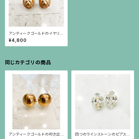
アンティークゴールドのイヤリン
グ
¥4,800
同じカテゴリの商品
アンティークゴールドの叩き出し
四つのラインストーンのピアス
のイヤリング
（チタンポスト）