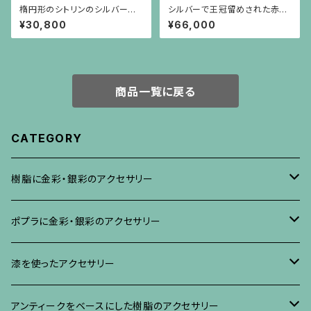
楕円形のシトリンのシルバーに
シルバーで王冠留めされた赤珊
ゴールドプレーティングのシンプ
瑚のカボーションのライオンリン
¥30,800
¥66,000
ルな枠のピアス
グ
商品一覧に戻る
CATEGORY
樹脂に金彩・銀彩のアクセサリー
ブローチ
ポプラに金彩・銀彩のアクセサリー
イヤリング・ピアス
ブローチ
漆を使ったアクセサリー
ネックレス、その他
イヤリング、ピアス
ブローチ
アンティークをベースにした樹脂のアクセサリー