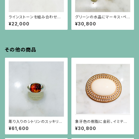
ラインストーンを組み合わせた
グリーンの水晶にマーキス・ペア
円形イヤリング（大）
シェイプのキュービックが揺れる
¥22,000
¥30,800
イヤリング
その他の商品
彫り入りのシトリンのスッキリと
象牙色の樹脂に金彩、イミテー
したシルバー台のリング
ションパールがグルリと巻いてい
¥61,600
¥30,800
るブローチ