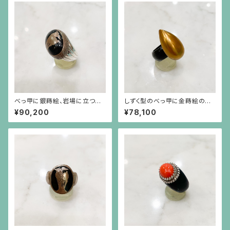
べっ甲に銀蒔絵、岩場に立つ山
しずく型のべっ甲に金蒔絵のべ
羊とアーカンサス模様のフレー
っ甲台リング
¥90,200
¥78,100
ム、シルバー台リング（大）