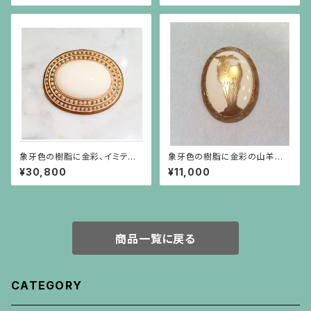
象牙色の樹脂に金彩、イミテー
象牙色の樹脂に金彩の山羊の
ションパールがグルリと巻いてい
ブローチ 楕円(中)
¥30,800
¥11,000
るブローチ
商品一覧に戻る
CATEGORY