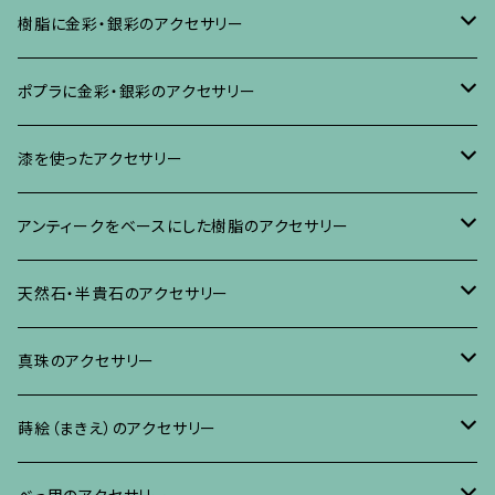
樹脂に金彩・銀彩のアクセサリー
ブローチ
ポプラに金彩・銀彩のアクセサリー
イヤリング・ピアス
ブローチ
漆を使ったアクセサリー
ネックレス、その他
イヤリング、ピアス
ブローチ
アンティークをベースにした樹脂のアクセサリー
ネックレス、ペンダント
イヤリング・ピアス
ブローチ
天然石・半貴石のアクセサリー
ブレスレット、バングル、その他
ネックレス・ペンダント
イヤリング・ピアス
ブローチ
真珠のアクセサリー
リング
ネックレス、ペンダント
イヤリング・ピアス
ブローチ
蒔絵（まきえ）のアクセサリー
ブレスレット・バングル、その他
ブレスレット、その他
ネックレス、ペンダント
イヤリング・ピアス
べっ甲に蒔絵のアクセサリー