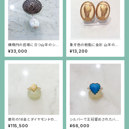
横楕円の岩場に立つ山羊のシル
象牙色の樹脂に金彩 山羊のイ
バープレートに白い大粒バロッ
ヤリング 楕円
¥33,000
¥13,200
クパールが揺れるブローチ兼ペ
ンダント
菱形の18金とダイヤモンドの華
シルバーで王冠留めされたハー
奢なリング（大）
トシェイプのターコイズ（11.61c
¥115,500
¥66,000
t）のリング