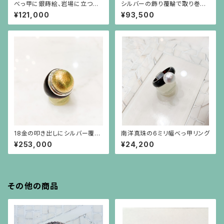
べっ甲に銀蒔絵、岩場に立つ山
シルバーの飾り覆輪で取り巻い
羊のモチーフリング
たオレンジ珊瑚のべっ甲台リン
¥121,000
¥93,500
グ（サイズ直し不可）
18金の叩き出しにシルバー覆
南洋真珠の6ミリ幅べっ甲リング
輪、べっ甲台の指輪
¥253,000
¥24,200
その他の商品