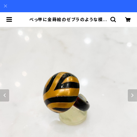
べっ甲に金蒔絵のゼブラのような模様
の指輪 | Akio Mori