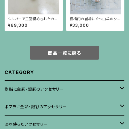
シルバーで王冠留めされたカボ
横楕円の岩場に立つ山羊のシル
ーションのターコイズと葉の形
バープレートに白い大粒バロッ
¥69,300
¥33,000
と彫りのトルマリンのペンダント
クパールが揺れるブローチ兼ペ
（チェーン別）
ンダント
商品一覧に戻る
CATEGORY
樹脂に金彩・銀彩のアクセサリー
ブローチ
ポプラに金彩・銀彩のアクセサリー
イヤリング・ピアス
ブローチ
漆を使ったアクセサリー