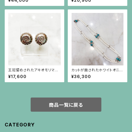
¥44,000
¥20,900
ト）
スト
王冠留めされたアキオモリマー
カットが施されたホワイトオニキ
クの刻印のイヤリング（大）
スと円盤型の水晶、ロンデル、彫
¥17,600
¥36,300
りが施されたターコイズのロン
グネックレス
商品一覧に戻る
CATEGORY