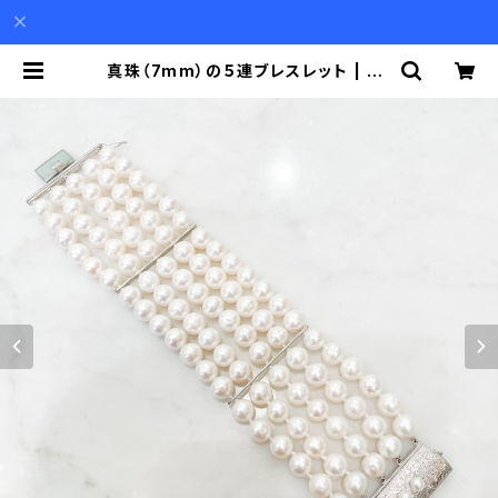
真珠（7mm）の５連ブレスレット | Ak
io Mori