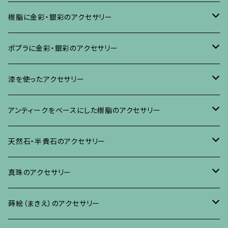
樹脂に金彩・銀彩のアクセサリー
ブローチ
ポプラに金彩・銀彩のアクセサリー
イヤリング・ピアス
ブローチ
漆を使ったアクセサリー
ネックレス、その他
イヤリング、ピアス
ブローチ
アンティークをベースにした樹脂のアクセサリー
ネックレス、ペンダント
イヤリング・ピアス
ブローチ
天然石・半貴石のアクセサリー
ブレスレット、バングル、その他
ネックレス・ペンダント
イヤリング・ピアス
ブローチ
真珠のアクセサリー
リング
ネックレス、ペンダント
イヤリング・ピアス
ブローチ
蒔絵（まきえ）のアクセサリー