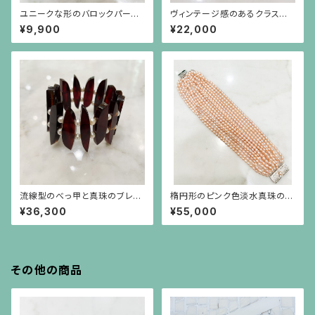
ユニークな形のバロックパール
ヴィンテージ感のあるクラスプ
のシンプルなブレスレット 19㎝
（銀色）のパール3連ブレスレット
¥9,900
¥22,000
流線型のべっ甲と真珠のブレス
楕円形のピンク色淡水真珠の16
レット
連ブレスレット、シルバー金具
¥36,300
¥55,000
その他の商品