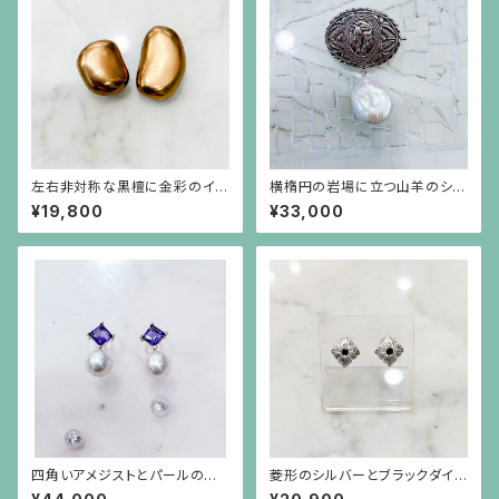
左右非対称な黒檀に金彩のイヤ
横楕円の岩場に立つ山羊のシル
リング
バープレートに白い大粒バロッ
¥19,800
¥33,000
クパールが揺れるブローチ兼ペ
ンダント
四角いアメジストとパールのシ
菱形のシルバーとブラックダイヤ
ルバー枠のピアス(シルバーポス
モンドのピアス（中）シルバーポ