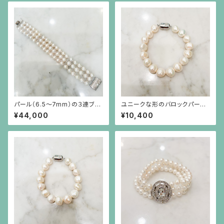
パール（6.5〜7mm）の３連ブレ
ユニークな形のバロックパール
スレット
のシンプルなブレスレット 20㎝
¥44,000
¥10,400