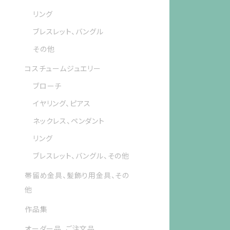
リング
ブレスレット、バングル
その他
コスチュームジュエリー
ブローチ
イヤリング、ピアス
ネックレス、ペンダント
リング
ブレスレット、バングル、その他
帯留め金具、髪飾り用金具、その
他
作品集
オーダー品、ご注文品