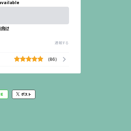
available
方向け
通報する
(86)
NE
ポスト