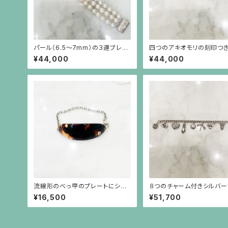
パール（6.5〜7mm）の３連ブレス
四つのアキオモリの刻印つ
レット
バーブレスレット
¥44,000
¥44,000
流線形のべっ甲のプレートにシル
８つのチャーム付きシルバー
バーチェーンのブレスレット（アキ
レット
¥16,500
¥51,700
オモリのシルバー刻印付き）