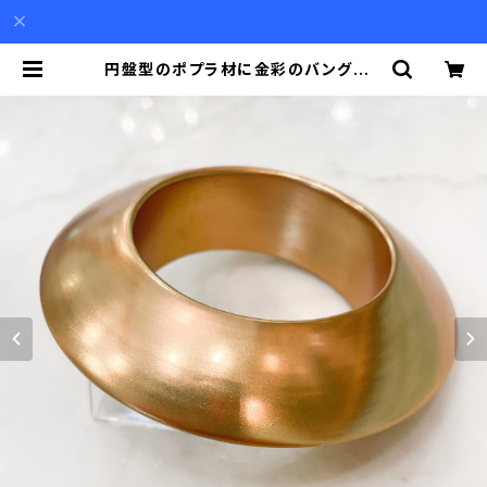
円盤型のポプラ材に金彩のバングル |
Akio Mori