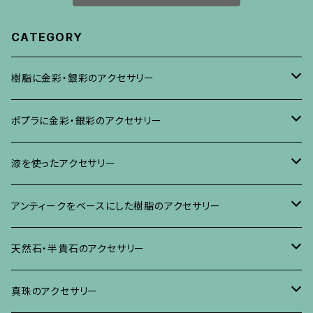
CATEGORY
樹脂に金彩・銀彩のアクセサリー
ブローチ
ポプラに金彩・銀彩のアクセサリー
イヤリング・ピアス
ブローチ
漆を使ったアクセサリー
ネックレス、その他
イヤリング、ピアス
ブローチ
アンティークをベースにした樹脂のアクセサリー
ネックレス、ペンダント
イヤリング・ピアス
ブローチ
天然石・半貴石のアクセサリー
ブレスレット、バングル、その他
ネックレス・ペンダント
イヤリング・ピアス
ブローチ
真珠のアクセサリー