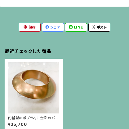
保存
シェア
LINE
ポスト
最近チェックした商品
円盤型のポプラ材に金彩のバン
グル
¥35,700