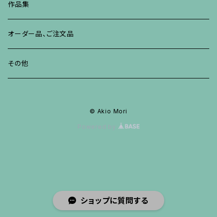
ブレスレット、バングル、その他
ブレスレット、その他
ネックレス、ペンダント
イヤリング、ピアス
作品集
リング
リング
リング
ネックレス、ペンダント
オーダー品、ご注文品
ブレスレット、バングル、その他
ブレスレット、バングル
リング
その他
その他
ブレスレット、バングル、その他
© Akio Mori
Powered by
ショップに質問する