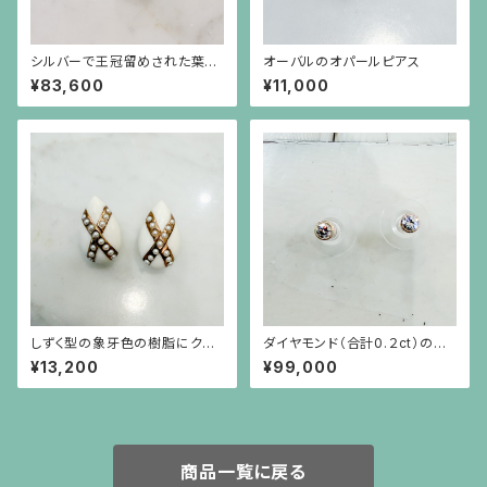
シルバーで王冠留めされた葉模
オーバルのオパールピアス
様の彫りのトルマリン（17.45c
¥83,600
¥11,000
t）のリング
しずく型の象牙色の樹脂にクロ
ダイヤモンド（合計0.２ct）のシ
スの金彩、イミテーションパール
ンプルな18金枠ピアス（18金ポ
¥13,200
¥99,000
のイヤリング
スト）
商品一覧に戻る