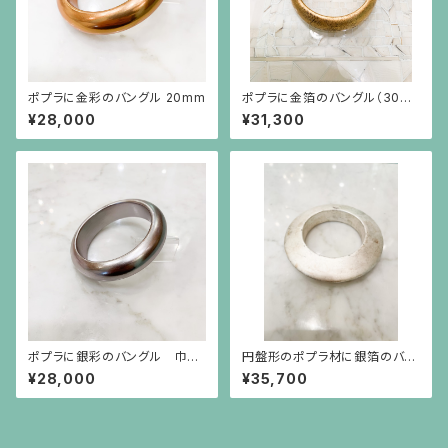
ポプラに金彩のバングル 20mm
ポプラに金箔のバングル（30m
m 幅）婦人公論掲載品
¥28,000
¥31,300
ポプラに銀彩のバングル 巾20
円盤形のポプラ材に銀箔のバン
mm
グル
¥28,000
¥35,700