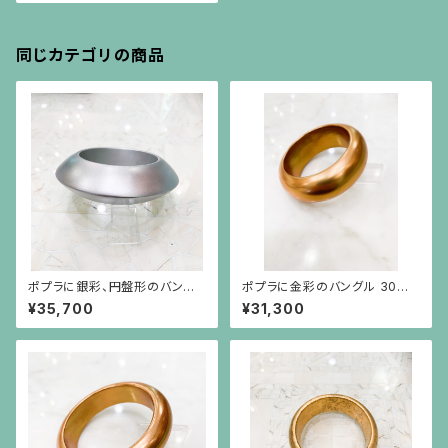
同じカテゴリの商品
ポプラに銀彩、円盤形のバング
ポプラに金彩のバングル 30m
ル（30mm 幅）婦人公論掲載品
m
¥35,700
¥31,300