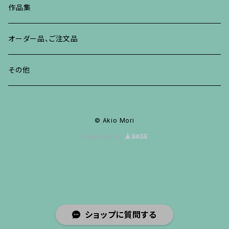
ネックレス、ペンダント
ブレスレット、バングル、その他
ブレスレット、その他
ネックレス、ペンダント
イヤリング、ピアス
作品集
リング
リング
リング
ネックレス、ペンダント
オーダー品、ご注文品
ブレスレット、バングル、その他
ブレスレット、バングル
リング
その他
その他
ブレスレット、バングル、その他
© Akio Mori
Powered by
ショップに質問する