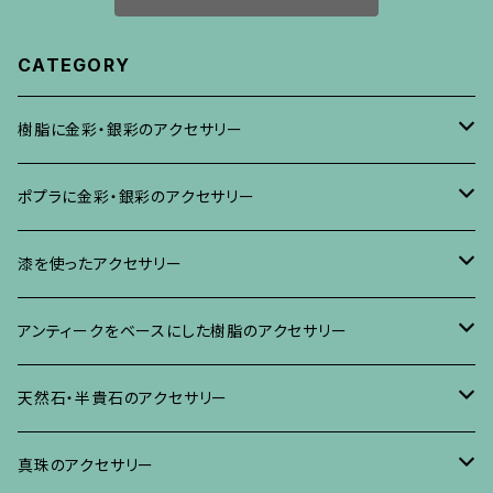
CATEGORY
樹脂に金彩・銀彩のアクセサリー
ブローチ
ポプラに金彩・銀彩のアクセサリー
イヤリング・ピアス
ブローチ
漆を使ったアクセサリー
ネックレス、その他
イヤリング、ピアス
ブローチ
アンティークをベースにした樹脂のアクセサリー
ネックレス、ペンダント
イヤリング・ピアス
ブローチ
天然石・半貴石のアクセサリー
ブレスレット、バングル、その他
ネックレス・ペンダント
イヤリング・ピアス
ブローチ
真珠のアクセサリー