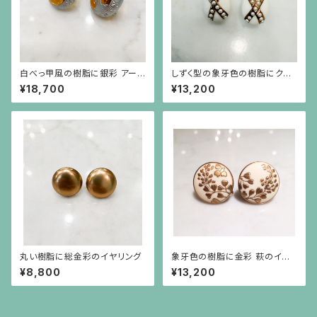
白べっ甲風の樹脂に銀彩 アー
しずく型の象牙色の樹脂にクロ
カンサス模様と山羊のモチーフ
スの金彩、イミテーションパール
¥18,700
¥13,200
のイヤリング
のイヤリング
丸い樹脂に総金彩のイヤリング
象牙色の樹脂に金彩 萩のイヤ
リング
¥8,800
¥13,200