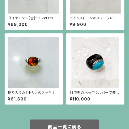
ダイヤモンド（合計0.２ct）のシ
ラインストーンのスノーフレーク
ンプルな18金枠ピアス（18金ポ
のような金色ピアス（チタンポス
¥99,000
¥9,900
スト）
ト）
彫り入りのシトリンのスッキリと
月甲型のべっ甲シルバーで覆輪
したシルバー台のリング
したトルコ石のボリュームリング
¥61,600
¥110,000
（15～16号の方用）
商品一覧に戻る