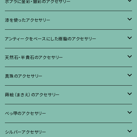
ブローチ
ポプラに金彩・銀彩のアクセサリー
イヤリング・ピアス
ブローチ
漆を使ったアクセサリー
ネックレス、その他
イヤリング、ピアス
ブローチ
アンティークをベースにした樹脂のアクセサリー
ネックレス、ペンダント
イヤリング・ピアス
ブローチ
天然石・半貴石のアクセサリー
ブレスレット、バングル、その他
ネックレス・ペンダント
イヤリング・ピアス
ブローチ
真珠のアクセサリー
リング
ネックレス、ペンダント
イヤリング・ピアス
ブローチ
蒔絵（まきえ）のアクセサリー
ブレスレット・バングル、その他
ブレスレット、その他
ネックレス、ペンダント
イヤリング・ピアス
べっ甲に蒔絵のアクセサリー
べっ甲のアクセサリー
ブローチ
リング
ネックレス、ペンダント
真珠に蒔絵のアクセサリー
ブローチ
シルバーアクセサリー