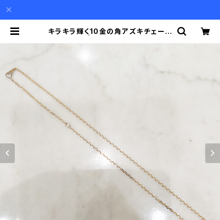
キラキラ輝く10金の角アズキチェーン
| Akio Mori