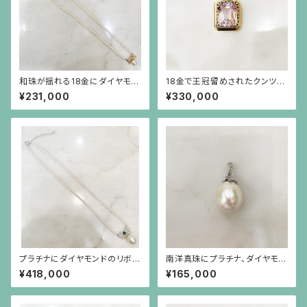
和珠が揺れる18金にダイヤモン
18金で王冠留めされたクンツァ
ドのリボンを小さなパールで繋
イト（18ct）とルビーのペンダン
¥231,000
¥330,000
いだネックレス
ト（チェーン別）
プラチナにダイヤモンドのリボ
南洋真珠にプラチナ、ダイヤモン
ン、カボーションのエメラルドに
ド、芥子パールの金具のペンダン
¥418,000
¥165,000
南洋真珠が揺れる、小さなパー
ト
ルのネックレス