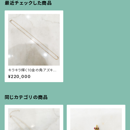
最近チェックした商品
キラキラ輝く10金の角アズキチェ
ーン
¥220,000
同じカテゴリの商品