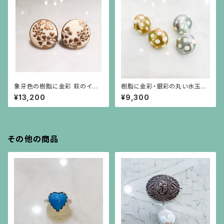
象牙色の樹脂に金彩 萩のイヤ
樹脂に金彩・銀彩の丸い水玉模
リング
様のイヤリング
¥13,200
¥9,300
その他の商品