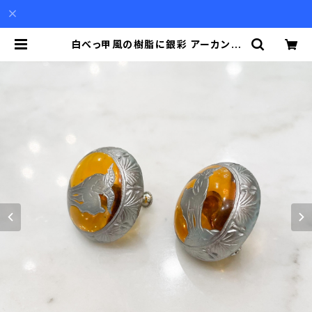
白べっ甲風の樹脂に銀彩 アーカンサ
ス模様と山羊のモチーフのイヤリング
| Akio Mori