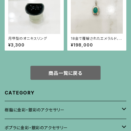
月甲型のオニキスリング
18金で覆輪されたエメラルド、彫
りの施されたプラチナに小さな
¥3,300
¥198,000
ダイヤモンドのペンダント（チェ
ーン別）
商品一覧に戻る
CATEGORY
樹脂に金彩・銀彩のアクセサリー
ブローチ
ポプラに金彩・銀彩のアクセサリー