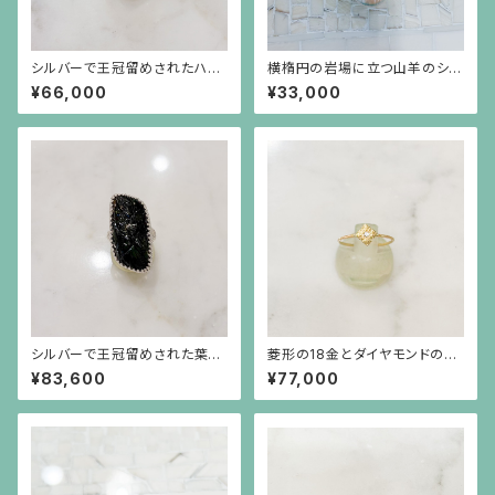
シルバーで王冠留めされたハー
横楕円の岩場に立つ山羊のシル
トシェイプのターコイズ（11.61c
バープレートに白い大粒バロッ
¥66,000
¥33,000
t）のリング
クパールが揺れるブローチ兼ペ
ンダント
シルバーで王冠留めされた葉模
菱形の18金とダイヤモンドの華
様の彫りのトルマリン（17.45c
奢なリング（小）
¥83,600
¥77,000
t）のリング