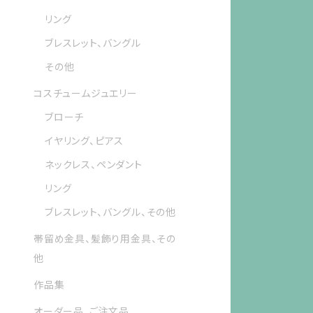
リング
ブレスレット、バングル
その他
コスチュームジュエリー
ブローチ
イヤリング、ピアス
ネックレス、ペンダント
リング
ブレスレット、バングル、その他
帯留め金具、髪飾り用金具、その
他
作品集
オーダー品、ご注文品