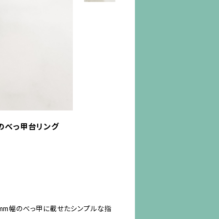
のべっ甲台リング
６mm幅のべっ甲に載せたシンプルな指