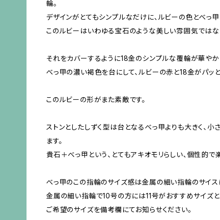
輪。
デザインがとてもシンプルなだけに、ルビーの色とべっ甲
このルビーはいわゆる宝石のような美しい雰囲気ではなく
それをカバーするように18金のシンプルな覆輪が華やか
べっ甲の濃い褐色を台にして、ルビーの赤と18金がパッ
このルビーの形がまた素敵です。
ストンとしたしずく型は台となるべっ甲よりも大きく、小
ます。
貴石＋べっ甲という、とてもアキオモリらしい、個性的で
べっ甲のこの指輪のサイズ感は金属の細い指輪のサイスに
金属の細い指輪で10号の方には11号がおすすめサイズと
ご希望のサイズを備考欄にてお知らせください。