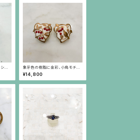
のシン
象牙色の樹脂に金彩、小鳥モチー
ポスト）
フに赤珊瑚色の実のイヤリング
¥14,800