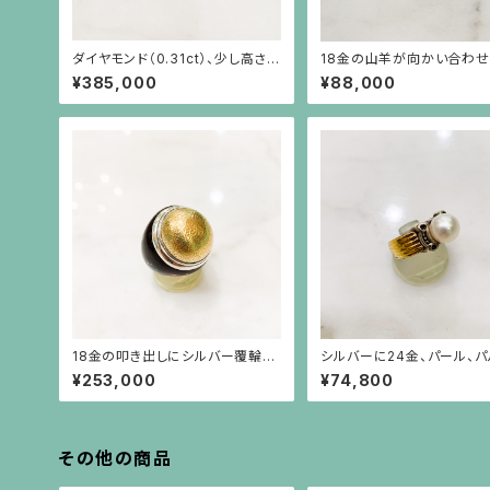
ダイヤモンド（0.31ct）、少し高さの
18金の山羊が向かい合わ
あるプラチナ台リング
バーリング
¥385,000
¥88,000
18金の叩き出しにシルバー覆輪、
シルバーに24金、パール、パ
べっ甲台の指輪
ン神殿の柱のデザインのリ
¥253,000
¥74,800
その他の商品