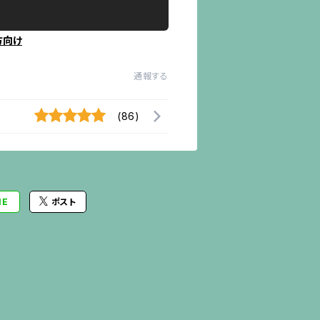
方向け
通報する
(86)
NE
ポスト