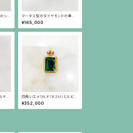
せのシル
マーキス型のダイヤモンドの華奢
な18金リング
¥165,000
ルテノ
四角いエメラルド（9.2ct）とルビ
ング
ー、18金のペンダント
¥352,000