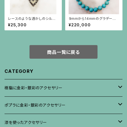
レースのような透かしのシルバ
９mmから14mmのグラデーショ
ーリング
ンのターコイズネックレス
¥25,300
¥220,000
商品一覧に戻る
CATEGORY
樹脂に金彩・銀彩のアクセサリー
ブローチ
ポプラに金彩・銀彩のアクセサリー
イヤリング・ピアス
ブローチ
漆を使ったアクセサリー