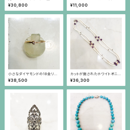
ルバーリング
¥30,800
¥11,000
小さなダイヤモンドの18金リン
カットが施されたホワイトオニキ
グ
ス、筋彫りのアメジスト、真珠と
¥38,500
¥36,300
ロンデルのロングネックレス