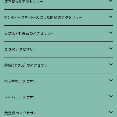
イヤリング・ピアス
ブローチ
漆を使ったアクセサリー
ネックレス、その他
イヤリング、ピアス
ブローチ
アンティークをベースにした樹脂のアクセサリー
ネックレス、ペンダント
イヤリング・ピアス
ブローチ
天然石・半貴石のアクセサリー
ブレスレット、バングル、その他
ネックレス・ペンダント
イヤリング・ピアス
ブローチ
真珠のアクセサリー
リング
ネックレス、ペンダント
イヤリング・ピアス
ブローチ
蒔絵（まきえ）のアクセサリー
ブレスレット・バングル、その他
ブレスレット、その他
ネックレス、ペンダント
イヤリング・ピアス
べっ甲に蒔絵のアクセサリー
べっ甲のアクセサリー
ブローチ
リング
ネックレス、ペンダント
真珠に蒔絵のアクセサリー
ブローチ
シルバーアクセサリー
イヤリング・ピアス
ブローチ
ブレスレット、その他
リング
水晶に蒔絵のアクセサリー
イヤリング、ピアス
ブローチ
貴金属のアクセサリー