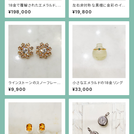
18金で覆輪されたエメラルド、彫
左右非対称な黒檀に金彩のイヤ
りの施されたプラチナに小さな
リング
¥198,000
¥19,800
ダイヤモンドのペンダント（チェ
ーン別）
ラインストーンのスノーフレーク
小さなエメラルドの18金リング
のような金色ピアス（チタンポス
¥9,900
¥33,000
ト）