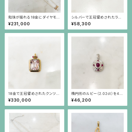
和珠が揺れる18金にダイヤモン
シルバーで王冠留めされたライ
ドのリボンを小さなパールで繋
トイエローのサファイア（15.58
¥231,000
¥58,300
いだネックレス
ct）にルビーのペンダント(チェ
ーン別）
18金で王冠留めされたクンツァ
楕円形のルビー（2.02ct）を4つ
イト（18ct）とルビーのペンダン
の小さなルビーが取り巻くシル
¥330,000
¥46,200
ト（チェーン別）
バーペンダント（チェーン別）