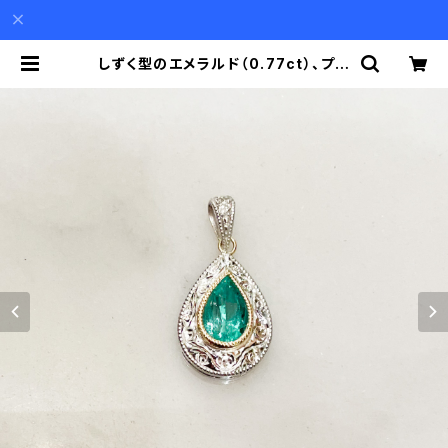
しずく型のエメラルド（0.77ct）、プラ
チナ、18金、小さなダイヤモンドのペ
ンダント(チェーン別） | Akio Mori