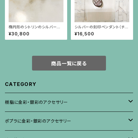
楕円形のシトリンのシルバーに
シルバーの刻印ペンダント（チェ
ゴールドプレーティングのシンプ
ーン別）
¥30,800
¥16,500
ルな枠のピアス
商品一覧に戻る
CATEGORY
樹脂に金彩・銀彩のアクセサリー
ブローチ
ポプラに金彩・銀彩のアクセサリー