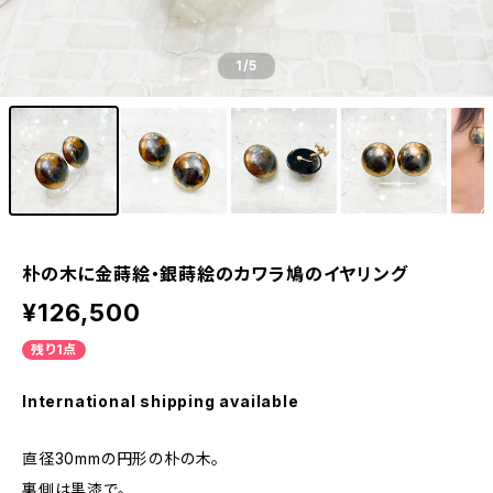
1
/5
朴の木に金蒔絵・銀蒔絵のカワラ鳩のイヤリング
¥126,500
残り1点
International shipping available
直径30mmの円形の朴の木。
裏側は黒漆で。