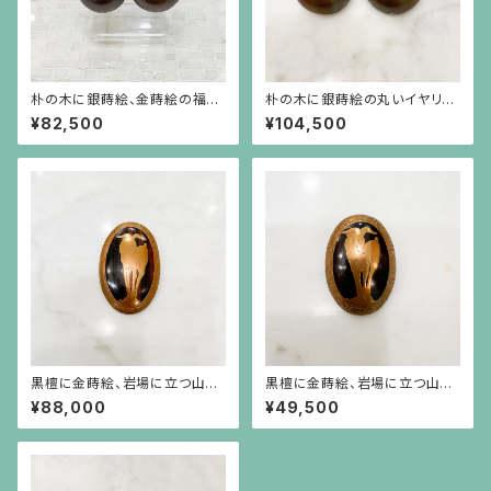
朴の木に銀蒔絵、金蒔絵の福良
朴の木に銀蒔絵の丸いイヤリン
うさぎのイヤリング
グ
¥82,500
¥104,500
黒檀に金蒔絵、岩場に立つ山羊
黒檀に金蒔絵、岩場に立つ山羊
とアーカンサス模様のフレーム
とアーカンサス模様のフレーム
¥88,000
¥49,500
のブローチ（大）
のブローチ（小）