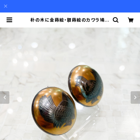
朴の木に金蒔絵・銀蒔絵のカワラ鳩の
イヤリング | Akio Mori