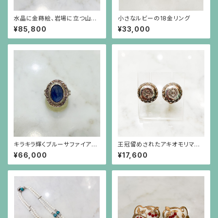
水晶に金蒔絵、岩場に立つ山羊
小さなルビーの18金リング
とアーカンサス模様のフレーム
¥85,800
¥33,000
の丸いイヤリング
キラキラ輝くブルーサファイア
王冠留めされたアキオモリマー
（7.93ct）の植物模様フレーム
クの刻印のイヤリング（大）
¥66,000
¥17,600
のシルバーリング