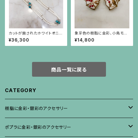
カットが施されたホワイトオニキ
象牙色の樹脂に金彩、小鳥モチ
スと円盤型の水晶、ロンデル、彫
ーフに赤珊瑚色の実のイヤリン
¥36,300
¥14,800
りが施されたターコイズのロン
グ
グネックレス
商品一覧に戻る
CATEGORY
樹脂に金彩・銀彩のアクセサリー
ブローチ
ポプラに金彩・銀彩のアクセサリー