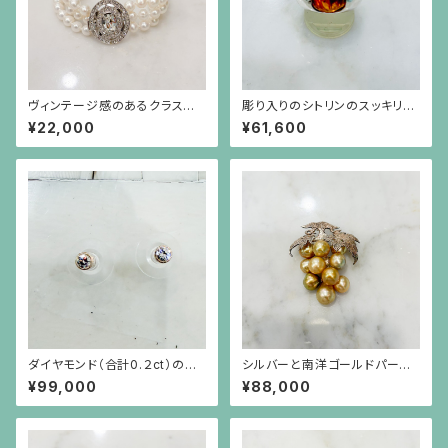
ヴィンテージ感のあるクラスプ
彫り入りのシトリンのスッキリと
（銀色）のパール3連ブレスレット
したシルバー台のリング
¥22,000
¥61,600
ダイヤモンド（合計0.２ct）のシ
シルバーと南洋ゴールドパール
ンプルな18金枠ピアス（18金ポ
の葡萄のブローチ（小）
¥99,000
¥88,000
スト）