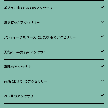
ブローチ
ポプラに金彩・銀彩のアクセサリー
イヤリング・ピアス
ブローチ
漆を使ったアクセサリー
ネックレス、その他
イヤリング、ピアス
ブローチ
アンティークをベースにした樹脂のアクセサリー
ネックレス、ペンダント
イヤリング・ピアス
ブローチ
天然石・半貴石のアクセサリー
ブレスレット、バングル、その他
ネックレス・ペンダント
イヤリング・ピアス
ブローチ
真珠のアクセサリー
リング
ネックレス、ペンダント
イヤリング・ピアス
ブローチ
蒔絵（まきえ）のアクセサリー
ブレスレット・バングル、その他
ブレスレット、その他
ネックレス、ペンダント
イヤリング・ピアス
べっ甲に蒔絵のアクセサリー
べっ甲のアクセサリー