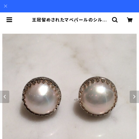
王冠留めされたマベパールのシルバ
ーイヤリング（小） | Akio Mori