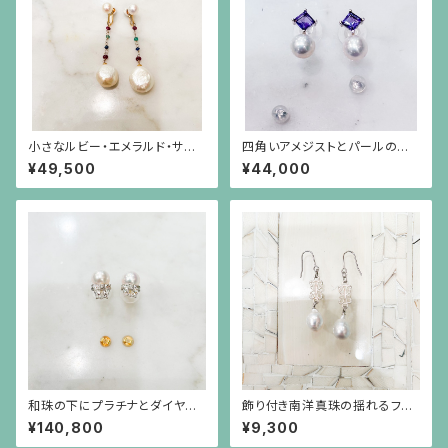
小さなルビー・エメラルド・サファ
四角いアメジストとパールのシ
イアのビーズの下にバロックパ
ルバー枠のピアス(シルバーポス
¥49,500
¥44,000
ールが揺れるイヤリング
ト）
和珠の下にプラチナとダイヤモ
飾り付き南洋真珠の揺れるフッ
ンドのリボンのピアス（18金ポス
ク金具ピアス（メッキ金具）
¥140,800
¥9,300
ト）