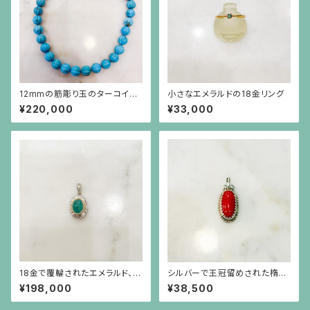
12mmの筋彫り玉のターコイズ
小さなエメラルドの18金リング
のネックレス
¥220,000
¥33,000
18金で覆輪されたエメラルド、彫
シルバーで王冠留めされた楕円
りの施されたプラチナに小さな
形の赤珊瑚、芥子パールのペン
¥198,000
¥38,500
ダイヤモンドのペンダント（チェ
ダント（チェーン別）
ーン別）