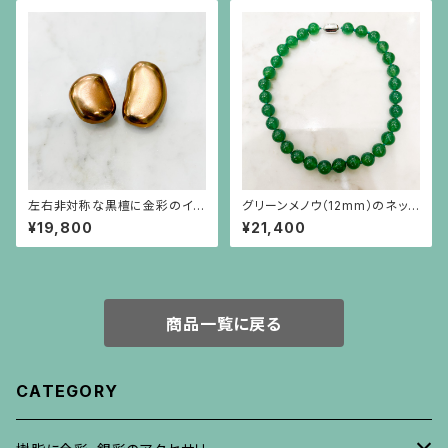
左右非対称な黒檀に金彩のイヤ
グリーンメノウ（12mm）のネック
リング
レス
¥19,800
¥21,400
商品一覧に戻る
CATEGORY