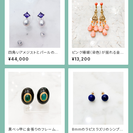
四角いアメジストとパールのシ
ピンク珊瑚（染色）が揺れる金色
ルバー枠のピアス(シルバーポス
のオリエンタルなイヤリング
¥44,000
¥13,200
ト）
黒べっ甲に金張りのフレームに
8mmのラピスラズリのシンプル