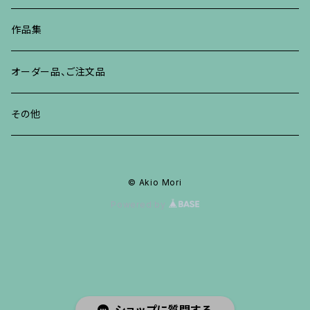
その他
ネックレス、ペンダント
ブレスレット、バングル、その他
ブレスレット、その他
ネックレス、ペンダント
イヤリング、ピアス
作品集
リング
リング
リング
ネックレス、ペンダント
オーダー品、ご注文品
ブレスレット、バングル、その他
ブレスレット、バングル
リング
その他
その他
ブレスレット、バングル、その他
© Akio Mori
Powered by