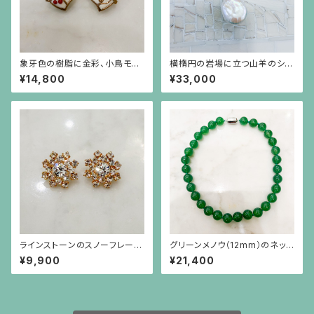
象牙色の樹脂に金彩、小鳥モチ
横楕円の岩場に立つ山羊のシル
ーフに赤珊瑚色の実のイヤリン
バープレートに白い大粒バロッ
¥14,800
¥33,000
グ
クパールが揺れるブローチ兼ペ
ンダント
ラインストーンのスノーフレーク
グリーンメノウ（12mm）のネック
のような金色ピアス（チタンポス
レス
¥9,900
¥21,400
ト）