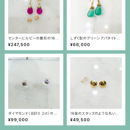
センターにルビーの菱形の18金
しずく型のグリーンアパタイトと1
の下にしずく型のルビーが揺れ
8金のスイングするピアス
¥247,500
¥66,000
るピアス（18金ポスト）
ダイヤモンド（合計0.２ct）のシ
18金のスタッズのような丸いピ
ンプルな18金枠ピアス（18金ポ
アス(18金ポスト）
¥99,000
¥49,500
スト）