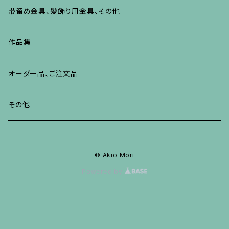
ブレスレット、バングル、その他
リング
ネックレス、ペンダント
イヤリング・ピアス
ブレスレット、バングル、その他
リング
ネックレス、ペンダント
イヤリング、ピアス
ブローチ
帯留め金具、髪飾り用金具、その他
その他
ネックレス、ペンダント
ブレスレット、バングル、その他
ブレスレット、その他
ネックレス、ペンダント
イヤリング、ピアス
作品集
リング
リング
リング
ネックレス、ペンダント
オーダー品、ご注文品
ブレスレット、バングル、その他
ブレスレット、バングル
リング
その他
その他
ブレスレット、バングル、その他
© Akio Mori
Powered by