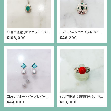
18金で覆輪されたエメラルド、彫
カボーションのエメラルド（0.82
りの施されたプラチナに小さな
ct）を4つの小さなエメラルドが
¥198,000
¥46,200
ダイヤモンドのペンダント（チェ
取り巻くシルバーペンダント（チ
ーン別）
ェーン別）
四角いブルートパーズとパール
丸い赤珊瑚の葡萄柄のシルバー
のシルバー枠のピアス(シルバー
台リング
¥44,000
¥33,000
ポスト）