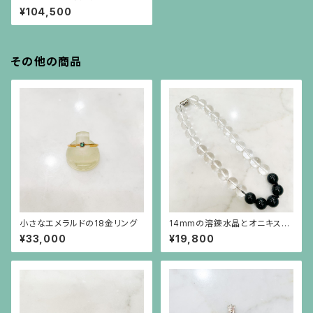
グ
¥104,500
その他の商品
小さなエメラルドの18金リング
14mmの溶錬水晶とオニキスの
ネックレス
¥33,000
¥19,800