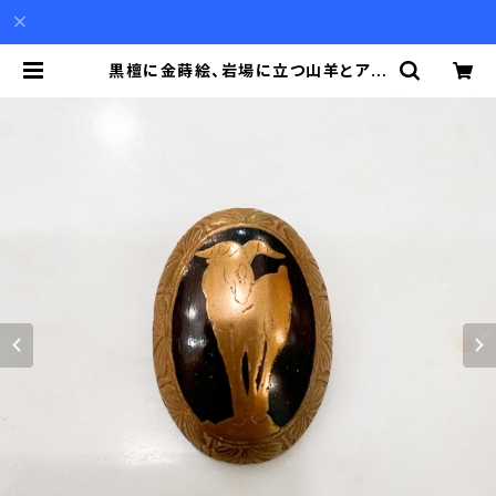
黒檀に金蒔絵、岩場に立つ山羊とアー
カンサス模様のフレームのブローチ
（小） | Akio Mori