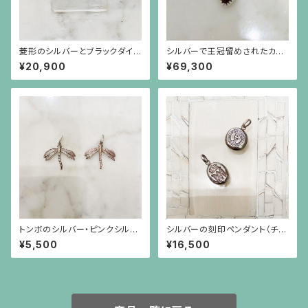
菱形のシルバーとブラックダイヤ
シルバーで王冠留めされたカボ
モンドのピアス（中）シルバーポ
ーションのターコイズと葉の形
¥20,900
¥69,300
スト
と彫りのトルマリンのペンダント
（チェーン別）
トンボのシルバー・ピンクシルバ
シルバーの刻印ペンダント（チェ
ーチャーム
ーン別）
¥5,500
¥16,500