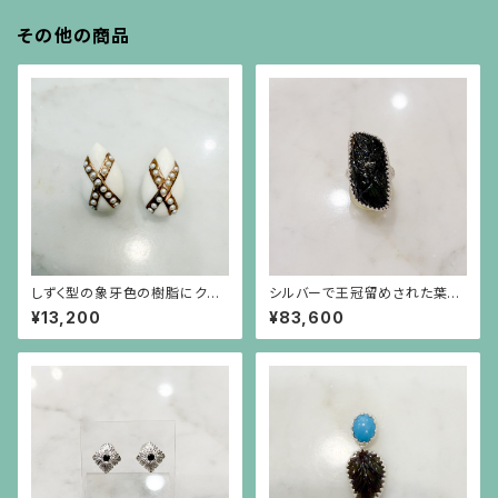
その他の商品
しずく型の象牙色の樹脂にクロ
シルバーで王冠留めされた葉模
スの金彩、イミテーションパール
様の彫りのトルマリン（17.45c
¥13,200
¥83,600
のイヤリング
t）のリング