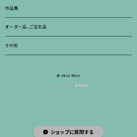
その他
ネックレス、ペンダント
ブレスレット、バングル、その他
ブレスレット、その他
ネックレス、ペンダント
イヤリング、ピアス
作品集
リング
リング
リング
ネックレス、ペンダント
オーダー品、ご注文品
ブレスレット、バングル、その他
ブレスレット、バングル
リング
その他
その他
ブレスレット、バングル、その他
© Akio Mori
Powered by
ショップに質問する