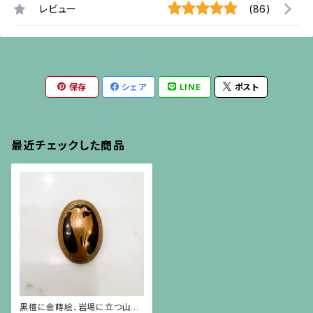
レビュー
(86)
保存
シェア
LINE
ポスト
最近チェックした商品
黒檀に金蒔絵、岩場に立つ山羊