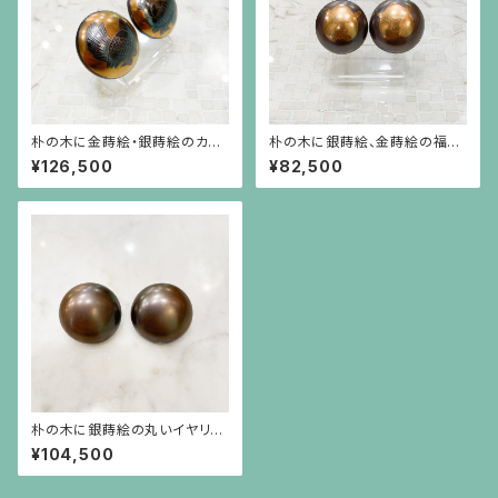
朴の木に金蒔絵・銀蒔絵のカワ
朴の木に銀蒔絵、金蒔絵の福良
ラ鳩のイヤリング
うさぎのイヤリング
¥126,500
¥82,500
朴の木に銀蒔絵の丸いイヤリン
グ
¥104,500