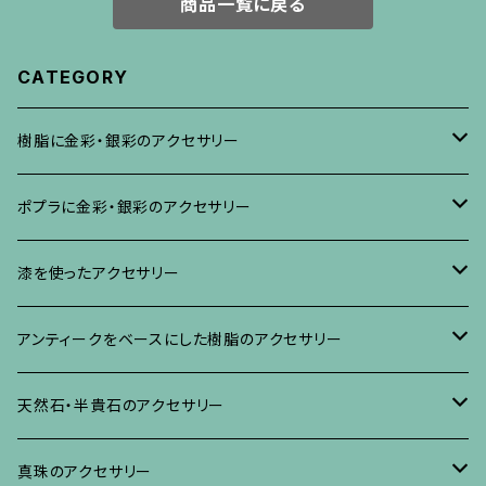
商品一覧に戻る
CATEGORY
樹脂に金彩・銀彩のアクセサリー
ブローチ
ポプラに金彩・銀彩のアクセサリー
イヤリング・ピアス
ブローチ
漆を使ったアクセサリー
ネックレス、その他
イヤリング、ピアス
ブローチ
アンティークをベースにした樹脂のアクセサリー
ネックレス、ペンダント
イヤリング・ピアス
ブローチ
天然石・半貴石のアクセサリー
ブレスレット、バングル、その他
ネックレス・ペンダント
イヤリング・ピアス
ブローチ
真珠のアクセサリー