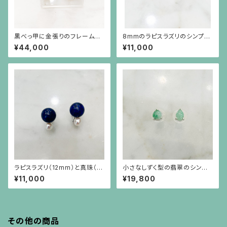
黒べっ甲に金張りのフレームに
8mmのラピスラズリのシンプル
グリーン瑪瑙のイヤリング
なピアス（10金ポスト）
¥44,000
¥11,000
ラピスラズリ（12mm）と真珠（6
小さなしずく型の翡翠のシンプ
mmアップ）を重ねたようなデザ
ルなシルバー枠のピアス（シルバ
¥11,000
¥19,800
インのイヤリング
ーポスト）
その他の商品