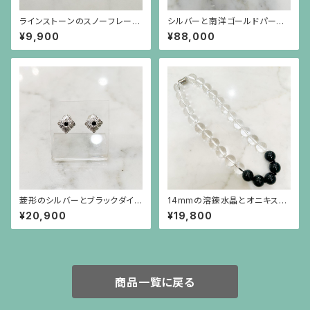
ラインストーンのスノーフレーク
シルバーと南洋ゴールドパール
のような金色ピアス（チタンポス
の葡萄のブローチ（小）
¥9,900
¥88,000
ト）
菱形のシルバーとブラックダイヤ
14mmの溶錬水晶とオニキスの
モンドのピアス（中）シルバーポ
ネックレス
¥20,900
¥19,800
スト
商品一覧に戻る