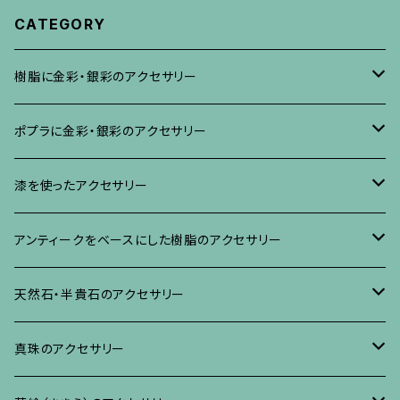
CATEGORY
樹脂に金彩・銀彩のアクセサリー
ブローチ
ポプラに金彩・銀彩のアクセサリー
イヤリング・ピアス
ブローチ
漆を使ったアクセサリー
ネックレス、その他
イヤリング、ピアス
ブローチ
アンティークをベースにした樹脂のアクセサリー
ネックレス、ペンダント
イヤリング・ピアス
ブローチ
天然石・半貴石のアクセサリー
ブレスレット、バングル、その他
ネックレス・ペンダント
イヤリング・ピアス
ブローチ
真珠のアクセサリー