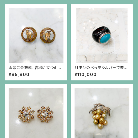
水晶に金蒔絵、岩場に立つ山羊
月甲型のべっ甲シルバーで覆輪
とアーカンサス模様のフレーム
したトルコ石のボリュームリング
¥85,800
¥110,000
の丸いイヤリング
（15～16号の方用）