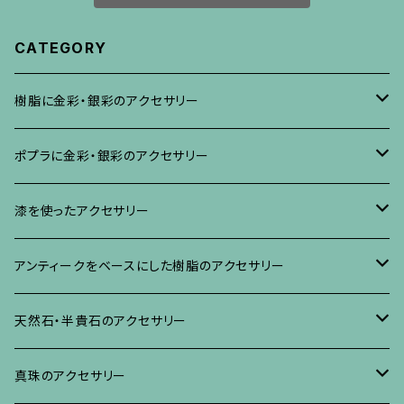
CATEGORY
樹脂に金彩・銀彩のアクセサリー
ブローチ
ポプラに金彩・銀彩のアクセサリー
イヤリング・ピアス
ブローチ
漆を使ったアクセサリー
ネックレス、その他
イヤリング、ピアス
ブローチ
アンティークをベースにした樹脂のアクセサリー
ネックレス、ペンダント
イヤリング・ピアス
ブローチ
天然石・半貴石のアクセサリー
ブレスレット、バングル、その他
ネックレス・ペンダント
イヤリング・ピアス
ブローチ
真珠のアクセサリー