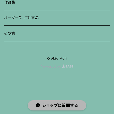
ブレスレット、バングル、その他
ブレスレット、その他
ネックレス、ペンダント
イヤリング、ピアス
作品集
リング
リング
リング
ネックレス、ペンダント
オーダー品、ご注文品
ブレスレット、バングル、その他
ブレスレット、バングル
リング
その他
その他
ブレスレット、バングル、その他
© Akio Mori
Powered by
ショップに質問する