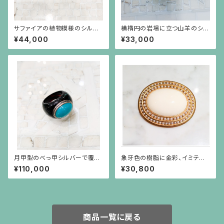
サファイアの植物模様のシルバ
横楕円の岩場に立つ山羊のシル
ーリング
バープレートに白い大粒バロッ
¥44,000
¥33,000
クパールが揺れるブローチ兼ペ
ンダント
月甲型のべっ甲シルバーで覆輪
象牙色の樹脂に金彩、イミテー
したトルコ石のボリュームリング
ションパールがグルリと巻いてい
¥110,000
¥30,800
（15～16号の方用）
るブローチ
商品一覧に戻る