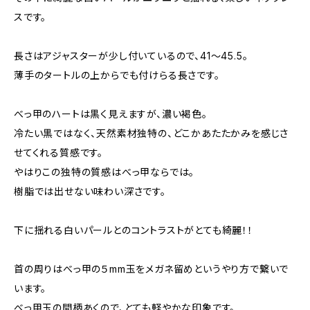
スです。
長さはアジャスターが少し付いているので、41〜45.5。
薄手のタートルの上からでも付けらる長さです。
べっ甲のハートは黒く見えますが、濃い褐色。
冷たい黒ではなく、天然素材独特の、どこかあたたかみを感じさ
せてくれる質感です。
やはりこの独特の質感はべっ甲ならでは。
樹脂では出せない味わい深さです。
下に揺れる白いパールとのコントラストがとても綺麗！！
首の周りはべっ甲の５mm玉をメガネ留めというやり方で繋いで
います。
べっ甲玉の間柄あくので、とても軽やかな印象です。