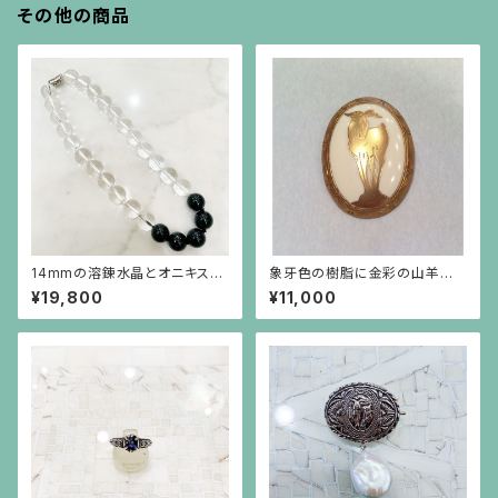
その他の商品
14mmの溶錬水晶とオニキスの
象牙色の樹脂に金彩の山羊の
ネックレス
ブローチ 楕円(中)
¥19,800
¥11,000