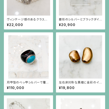
ヴィンテージ感のあるクラスプ
菱形のシルバーとブラックダイヤ
（銀色）のパール3連ブレスレット
モンドのピアス（中）シルバーポ
¥22,000
¥20,900
スト
月甲型のべっ甲シルバーで覆輪
左右非対称な黒檀に金彩のイヤ
したトルコ石のボリュームリング
リング
¥110,000
¥19,800
（15～16号の方用）