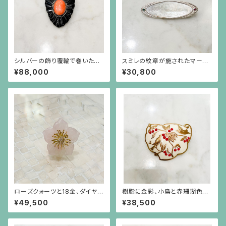
シルバーの飾り覆輪で巻いたオ
スミレの紋章が施されたマーキ
レンジ珊瑚とべっ甲のブローチ
ス型の白蝶貝、エメラルド、ルビ
¥88,000
¥30,800
ーのシルバーブローチ兼ペンダ
ント
ローズクォーツと18金、ダイヤモ
樹脂に金彩、小鳥と赤珊瑚色の
ンドの桜のピンブローチ
実のブローチ
¥49,500
¥38,500