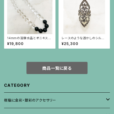
14mmの溶錬水晶とオニキスの
レースのような透かしのシルバ
ネックレス
ーリング
¥19,800
¥25,300
商品一覧に戻る
CATEGORY
樹脂に金彩・銀彩のアクセサリー