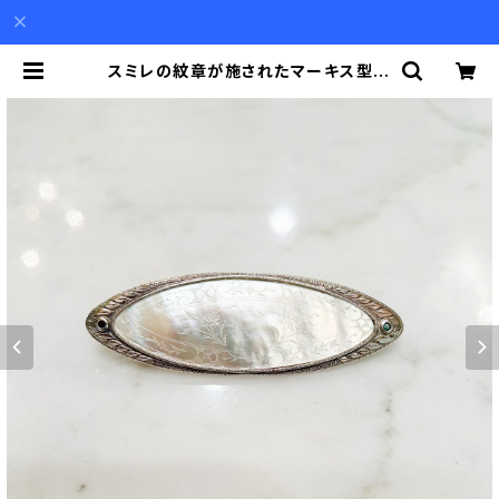
スミレの紋章が施されたマーキス型の
白蝶貝、エメラルド、ルビーのシルバ
ーブローチ兼ペンダント | Akio Mor
i