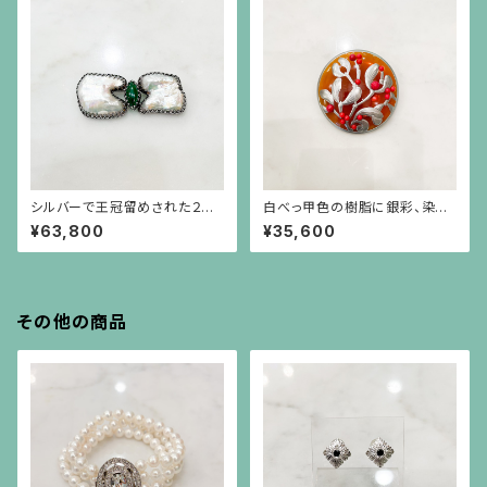
シルバーで王冠留めされた２つ
白べっ甲色の樹脂に銀彩、染め
のバロックパールとマーキス型
珊瑚、ヤドリギのブローチ
¥63,800
¥35,600
の玉（ギョク）のブローチ
その他の商品