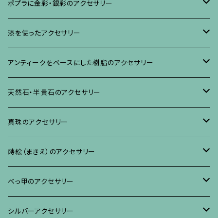
ブローチ
ポプラに金彩・銀彩のアクセサリー
イヤリング・ピアス
ブローチ
漆を使ったアクセサリー
ネックレス、その他
イヤリング、ピアス
ブローチ
アンティークをベースにした樹脂のアクセサリー
ネックレス、ペンダント
イヤリング・ピアス
ブローチ
天然石・半貴石のアクセサリー
ブレスレット、バングル、その他
ネックレス・ペンダント
イヤリング・ピアス
ブローチ
真珠のアクセサリー
リング
ネックレス、ペンダント
イヤリング・ピアス
ブローチ
蒔絵（まきえ）のアクセサリー
ブレスレット・バングル、その他
ブレスレット、その他
ネックレス、ペンダント
イヤリング・ピアス
べっ甲に蒔絵のアクセサリー
べっ甲のアクセサリー
ブローチ
リング
ネックレス、ペンダント
真珠に蒔絵のアクセサリー
ブローチ
シルバーアクセサリー