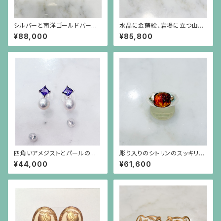
シルバーと南洋ゴールドパール
水晶に金蒔絵、岩場に立つ山羊
の葡萄のブローチ（小）
とアーカンサス模様のフレーム
¥88,000
¥85,800
の丸いイヤリング
四角いアメジストとパールのシ
彫り入りのシトリンのスッキリと
ルバー枠のピアス(シルバーポス
したシルバー台のリング
¥44,000
¥61,600
ト）