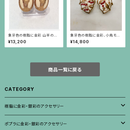
象牙色の樹脂に金彩 山羊のイ
象牙色の樹脂に金彩、小鳥モチ
ヤリング 楕円
ーフに赤珊瑚色の実のイヤリン
¥13,200
¥14,800
グ
商品一覧に戻る
CATEGORY
樹脂に金彩・銀彩のアクセサリー
ブローチ
ポプラに金彩・銀彩のアクセサリー