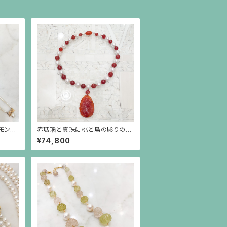
モンド
赤瑪瑙と真珠に桃と鳥の彫りの赤
繋いだ
瑪瑙が揺れるネックレス
¥74,800