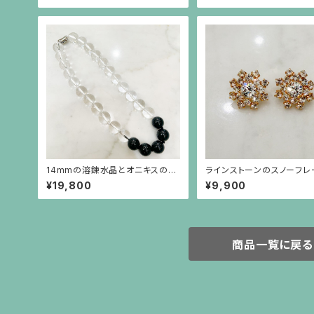
14mmの溶錬水晶とオニキスのネ
ラインストーンのスノーフレ
ックレス
ような金色ピアス（チタンポ
¥19,800
¥9,900
商品一覧に戻る