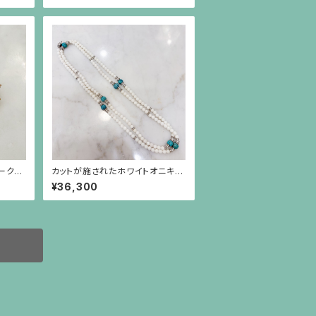
ークの
カットが施されたホワイトオニキス
スト）
と円盤型の水晶、ロンデル、彫りが
¥36,300
施されたターコイズのロングネッ
クレス