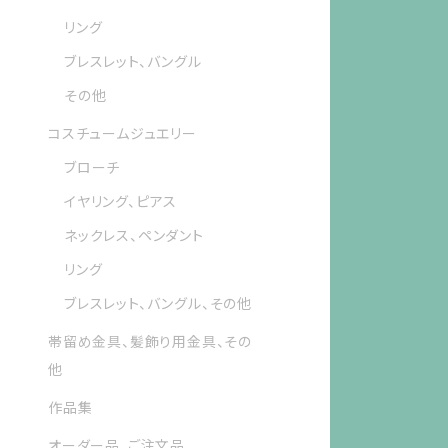
リング
ブレスレット、バングル
その他
コスチュームジュエリー
ブローチ
イヤリング、ピアス
ネックレス、ペンダント
リング
ブレスレット、バングル、その他
帯留め金具、髪飾り用金具、その
他
作品集
オーダー品、ご注文品