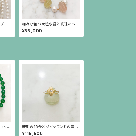
スプの
様々な色の大粒水晶と真珠のショ
ートステーションネックレス
¥55,000
ネックレ
菱形の18金とダイヤモンドの華奢
なリング（大）
¥115,500