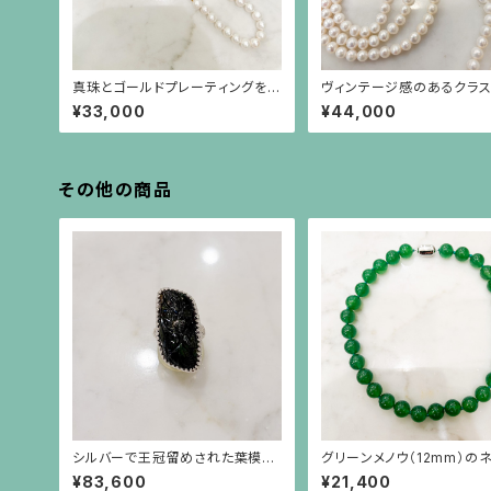
真珠とゴールドプレーティングをし
ヴィンテージ感のあるクラ
たシルバーチェーンのネックレス
パール3連ネックレス
¥33,000
¥44,000
その他の商品
シルバーで王冠留めされた葉模様
グリーンメノウ（12mm）の
の彫りのトルマリン（17.45ct）のリ
ス
¥83,600
¥21,400
ング