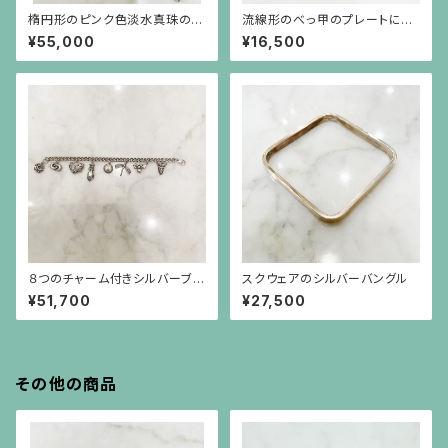
楕円形のピンク色淡水真珠の16
流線形のべっ甲のプレートにシ
連ブレスレット、シルバー金具
ルバーチェーンのブレスレット
¥55,000
¥16,500
（アキオモリのシルバー刻印付
き）
８つのチャーム付きシルバーブレ
スクウェアのシルバーバングル
スレット
¥51,700
¥27,500
その他の商品