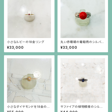
小さなルビーの18金リング
丸い赤珊瑚の葡萄柄のシルバー
台リング
¥33,000
¥33,000
小さなダイヤモンドを18金のビ
サファイアの植物模様のシルバ
ーズで囲んだ細い18金のリング
ーリング