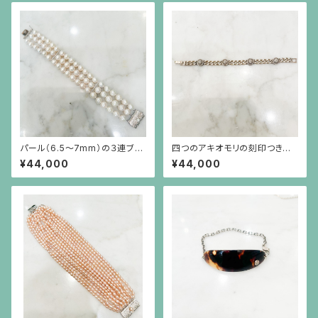
パール（6.5〜7mm）の３連ブレ
四つのアキオモリの刻印つきシ
スレット
ルバーブレスレット
¥44,000
¥44,000