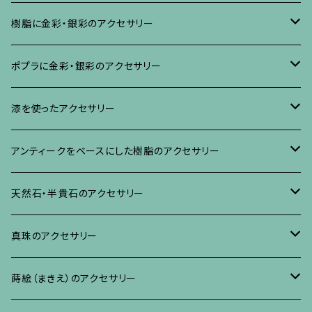
樹脂に金彩・銀彩のアクセサリー
ブローチ
ポプラに金彩・銀彩のアクセサリー
イヤリング・ピアス
ブローチ
漆を使ったアクセサリー
ネックレス、その他
イヤリング、ピアス
ブローチ
アンティークをベースにした樹脂のアクセサリー
ネックレス、ペンダント
イヤリング・ピアス
ブローチ
天然石・半貴石のアクセサリー
ブレスレット、バングル、その他
ネックレス・ペンダント
イヤリング・ピアス
ブローチ
真珠のアクセサリー
リング
ネックレス、ペンダント
イヤリング・ピアス
ブローチ
蒔絵（まきえ）のアクセサリー