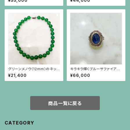
¥55,000
¥44,000
グリーンメノウ（12mm）のネック
キラキラ輝くブルーサファイア
レス
（7.93ct）の植物模様フレーム
¥21,400
¥66,000
のシルバーリング
商品一覧に戻る
CATEGORY